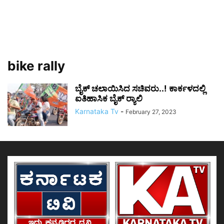
bike rally
ಬೈಕ್ ಚಲಾಯಿಸಿದ ಸಚಿವರು..! ಕಾರ್ಕಳದಲ್ಲಿ
ಐತಿಹಾಸಿಕ ಬೈಕ್‌ ರ‍್ಯಾಲಿ
Karnataka Tv
-
February 27, 2023