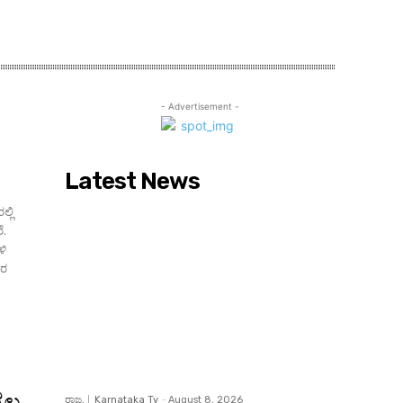
- Advertisement -
Latest News
್ಲಿ
ೆ.
ಳಿ
ಾರ
ಂಡಲ
ರಾಜ್ಯ
Karnataka Tv
-
August 8, 2026