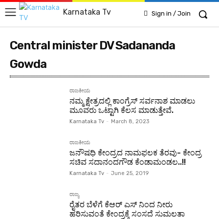
Karnataka Tv
Sign in / Join
Central minister DV Sadananda
Gowda
ರಾಜಕೀಯ
ನಮ್ಮ ಕ್ಷೇತ್ರದಲ್ಲಿ ಕಾಂಗ್ರೆಸ್ ಸರ್ವನಾಶ ಮಾಡಲು
ಮೂವರು ಒಟ್ಟಾಗಿ ಕೆಲಸ ಮಾಡುತ್ತೇವೆ.
Karnataka Tv
-
March 8, 2023
ರಾಜಕೀಯ
ಜನೌಷಧಿ ಕೇಂದ್ರದ ನಾಮಫಲಕ ತೆರವು- ಕೇಂದ್ರ
ಸಚಿವ ಸದಾನಂದಗೌಡ ಕೆಂಡಾಮಂಡಲ..!!
Karnataka Tv
-
June 25, 2019
ರಾಜ್ಯ
ರೈತರ ಬೆಳೆಗೆ ಕೆಆರ್ ಎಸ್ ನಿಂದ ನೀರು
ಹರಿಸುವಂತೆ ಕೇಂದ್ರಕ್ಕೆ ಸಂಸದೆ ಸುಮಲತಾ