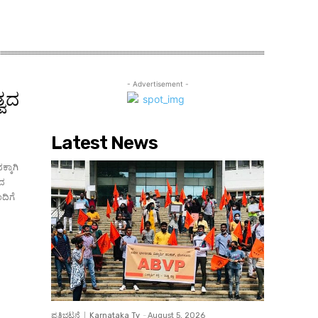
- Advertisement -
್ವದ
Latest News
್ಕಾಗಿ
ವದ
ದಿಗೆ
ಪ್ರತಿಭಟನೆ
Karnataka Tv
-
August 5, 2026