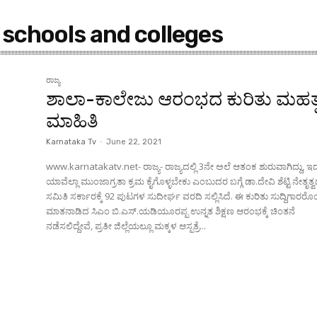
 schools and colleges
ರಾಜ್ಯ
ಶಾಲಾ-ಕಾಲೇಜು ಆರಂಭದ ಕುರಿತು ಮಹತ
ಮಾಹಿತಿ
Karnataka Tv
-
June 22, 2021
www.karnatakatv.net- ರಾಜ್ಯ- ರಾಜ್ಯದಲ್ಲಿ 3ನೇ ಅಲೆ ಆತಂಕ ಶುರುವಾಗಿದ್ದು, ಇದಕ
ಯಾವೆಲ್ಲಾ ಮುಂಜಾಗ್ರತಾ ಕ್ರಮ ಕೈಗೊಳ್ಳಬೇಕು ಎಂಬುದರ ಬಗ್ಗೆ ಡಾ.ದೇವಿ ಶೆಟ್ಟಿ ನೇತೃತ್
ಸಮಿತಿ ಸರ್ಕಾರಕ್ಕೆ 92 ಪುಟಗಳ ಸುದೀರ್ಘ ವರದಿ ಸಲ್ಲಿಸಿದೆ. ಈ ಕುರಿತು ಸುದ್ದಿಗಾರರೊಂ
ಮಾತನಾಡಿದ ಸಿಎಂ ಬಿ.ಎಸ್.ಯಡಿಯೂರಪ್ಪ ಉನ್ನತ ಶಿಕ್ಷಣ ಆರಂಭಕ್ಕೆ ಚಿಂತನೆ
ನಡೆಸಲಿದ್ದೇವೆ, ಪ್ರತೀ ಜಿಲ್ಲೆಯಲ್ಲೂ ಮಕ್ಕಳ ಆಸ್ಪತ್ರೆ...