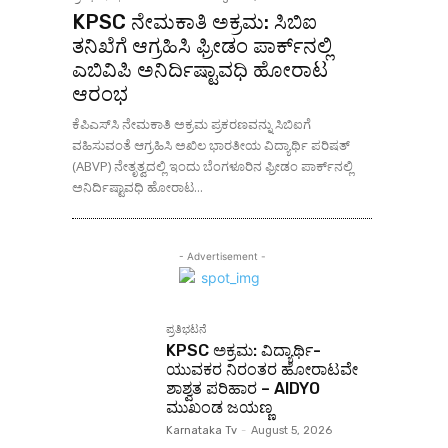
KPSC ನೇಮಕಾತಿ ಅಕ್ರಮ: ಸಿಬಿಐ
ತನಿಖೆಗೆ ಆಗ್ರಹಿಸಿ ಫ್ರೀಡಂ ಪಾರ್ಕ್‌ನಲ್ಲಿ
ಎಬಿವಿಪಿ ಅನಿರ್ದಿಷ್ಟಾವಧಿ ಹೋರಾಟ
ಆರಂಭ
ಕೆಪಿಎಸ್‌ಸಿ ನೇಮಕಾತಿ ಅಕ್ರಮ ಪ್ರಕರಣವನ್ನು ಸಿಬಿಐಗೆ
ವಹಿಸುವಂತೆ ಆಗ್ರಹಿಸಿ ಅಖಿಲ ಭಾರತೀಯ ವಿದ್ಯಾರ್ಥಿ ಪರಿಷತ್
(ABVP) ನೇತೃತ್ವದಲ್ಲಿ ಇಂದು ಬೆಂಗಳೂರಿನ ಫ್ರೀಡಂ ಪಾರ್ಕ್‌ನಲ್ಲಿ
ಅನಿರ್ದಿಷ್ಟಾವಧಿ ಹೋರಾಟ...
- Advertisement -
ಪ್ರತಿಭಟನೆ
KPSC ಅಕ್ರಮ: ವಿದ್ಯಾರ್ಥಿ-
ಯುವಕರ ನಿರಂತರ ಹೋರಾಟವೇ
ಶಾಶ್ವತ ಪರಿಹಾರ – AIDYO
ಮುಖಂಡ ಜಯಣ್ಣ
Karnataka Tv
-
August 5, 2026