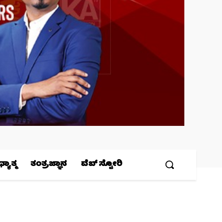
ಯಾತ್ಮ
ತಂತ್ರಜ್ಞಾನ
ವೆಬ್ ಸ್ಟೋರಿ