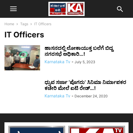
Home
Tags
IT Officers
IT Officers
ಹಾಸನದಲ್ಲಿ ಲೋಕಾಯುಕ್ತ ಬಲೆಗೆ ಬಿದ್ದ
ನಗರಸಭೆ ಅಧಿಕಾರಿ…!
Karnataka Tv
-
July 5, 2023
ಧ್ರುವ ಸರ್ಜಾ ‘ಪೊಗರು’ ಸಿನಿಮಾ ನಿರ್ಮಾಪಕರ
ಕಚೇರಿ ಮೇಲೆ ಐಟಿ ರೇಡ್…!
Karnataka Tv
-
December 24, 2020