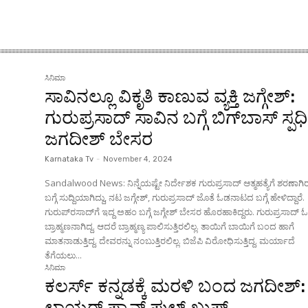
ಸಿನಿಮಾ
ಸಾವಿನಲ್ಲೂ ವಿಕೃತಿ ಕಾಣುವ ವ್ಯಕ್ತಿ ಜಗ್ಗೇಶ್:
ಗುರುಪ್ರಸಾದ್‌ ಸಾವಿನ ಬಗ್ಗೆ ಬಿಗ್‌ಬಾಸ್ ಸ್ಪರ್
ಜಗದೀಶ್ ಬೇಸರ
Karnataka Tv
-
November 4, 2024
Sandalwood News: ನಿನ್ನೆಯಷ್ಟೇ ನಿರ್ದೇಶಕ ಗುರುಪ್ರಸಾದ್ ಆತ್ಮಹತ್ಯೆಗೆ ಶರಣಾಗಿ
ಬಗ್ಗೆ ಸುದ್ದಿಯಾಗಿದ್ದು, ನಟ ಜಗ್ಗೇಶ್, ಗುರುಪ್ರಸಾದ್ ಜೊತೆ ಓಡನಾಟದ ಬಗ್ಗೆ ಹೇಳಿದ್ದಾರೆ.
ಗುರುಪ್‌ರಸಾದ್‌ಗೆ ಇದ್ದ ಅಹಂ ಬಗ್ಗೆ ಜಗ್ಗೇಶ್ ಬೇಸರ ಹೊರಹಾಕಿದ್ದರು. ಗುರುಪ್ರಸಾದ್ ಓರ್ವ
ಬ್ರಾಹ್ಮಣನಾಗಿದ್ದ. ಆದರೆ ಬ್ರಾಹ್ಮಣ್ಯ ಪಾಲಿಸುತ್ತಿರಲಿಲ್ಲ. ತಾಯಿಗೆ ಬಾಯಿಗೆ ಬಂದ ಹಾಗೆ
ಮಾತನಾಡುತ್ತಿದ್ದ. ದೇವರನ್ನು ನಂಬುತ್ತಿರಲಿಲ್ಲ. ಬಿಜೆಪಿ ವಿರೋಧಿಸುತ್ತಿದ್ದ. ಮರ್ಯಾದೆ
ತೆಗೆಯಲು...
ಸಿನಿಮಾ
ಕಲರ್ಸ್ ಕನ್ನಡಕ್ಕೆ ಮರಳಿ ಬಂದ ಜಗದೀಶ್:
ಲಾಯರ್ ಫ್ಯಾನ್ಸ್ ಫುಲ್ ಖುಷ್