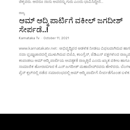
ಚಿಕ್ಕವರು. ಆದರೂ ನಾನು ಅವರನ್ನು ಗುರು ಎಂದು ಭಾವಿಸಿದ್ದೇನೆ...
ರಾಜ್ಯ
ಆಮ್ ಆದ್ಮಿ ಪಾರ್ಟಿಗೆ ವಕೀಲ್ ಜಗದೀಶ್
ಸೇರ್ಪಡೆ..!
Karnataka Tv
-
October 11, 2021
www.karnatakatv.net : ಅಭಿವೃದ್ಧಿಪರ ಆಡಳಿತ ನೀಡಲು ವಿಫಲವಾಗಿರುವ ಹಾ
ಸದಾ ಭ್ರಷ್ಟಾಚಾರದಲ್ಲಿ ಮುಳುಗಿರುವ ಬಿಜೆಪಿ, ಕಾಂಗ್ರೆಸ್, ಜೆಡಿಎಸ್ ಪಕ್ಷಗಳಿಂದ ರಾಜ್ಯವನ
ಕಾಪಾಡಲು ಆಮ್ ಆದ್ಮಿ ಪಾರ್ಟಿಯ ಅವಶ್ಯಕತೆ ರಾಜ್ಯಕ್ಕಿದೆ ಎಂದು ಖ್ಯಾತ ವಕೀಲ ಹಾಗೂ
ಸಾಮಾಜಿಕ ಹೋರಾಟಗಾರ ಕೆ.ಎನ್.ಜಗದೀಶ್ ಮಹಾದೇವ್‌ರವರು ಹೇಳಿದರು. ಬೆಂಗಳೂರಿನ
ಪ್ರೆಸ್ ಕ್ಲಬ್‌ನಲ್ಲಿ ನಡೆದ ಸಮಾರಂಭದಲ್ಲಿ ಆಮ್ ಆದ್ಮಿ ಪಾರ್ಟಿಗೆ ಸೇರ್ಪಡೆಗೊಂಡ ಬಳಿಕ.