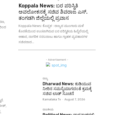
Koppala News: ಬರ ಪರಿಸ್ಥಿತಿ
ಅವಲೋಕನಕ್ಕೆ ಸಚಿವ ಶಿವರಾಜ ಎಸ್.
ತಂಗಡಗಿ ಜಿಲ್ಲೆಯಲ್ಲಿ ಪ್ರವಾಸ
ಾರಣ,
Koppala News: ಕೊಪ್ಪಳ : ರಾಜ್ಯದ ಮುಂಗಾರು ಮಳೆ
ರಿಂದ
ಕೊರತೆಯಿಂದ ಉಂಟಾಗಿರುವ ಬರ ಪರಿಸ್ಥಿತಿಯ ಹಿನ್ನೆಲೆಯಲ್ಲಿ
ಆಹಾರ, ನಾಗರಿಕ ಸರಬರಾಜು ಹಾಗೂ ಗ್ರಾಹಕ ವ್ಯವಹಾರಗಳ
ಸಚಿವರಾದ...
- Advertisement -
ರಾಜ್ಯ
Dharwad News: ಕುಡಿಯುವ
ನೀರಿನ ಸಮಸ್ಯೆಯಾಗದಂತೆ ಕ್ರಮಕ್ಕೆ
ಸಚಿವ ಲಾಡ್ ಸೂಚನೆ
Karnataka Tv
-
August 7, 2026
ರೆ.
ರಾಜಕೀಯ
ಿ
Political News: ಧಾರವಾಡದಲ್ಲಿ