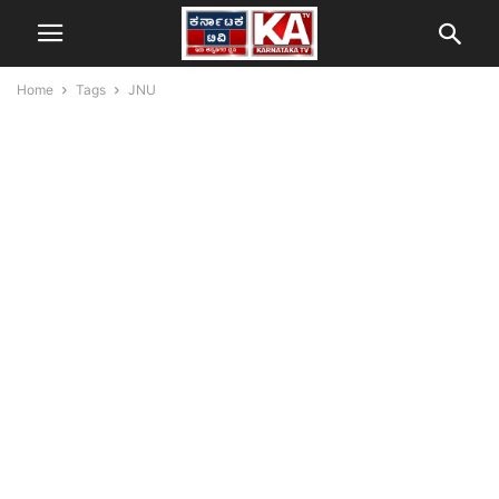
Home
Tags
JNU