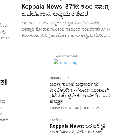
Koppala News: 371ಜೆ ಕಲಂ ಸಮಗ್ರ
ಅವಲೋಕನ, ಅಧ್ಯಯನ ಶಿಬಿರ
Koppala News: ಕುಷ್ಟಗಿ :-ಕಲ್ಯಾಣ ಕರ್ನಾಟಕ ಪ್ರದೇಶ
 ಶೇಕಡ
ಅಭಿವೃದ್ಧಿ ಹೋರಾಟ ಸಮಿತಿಯ ವತಿಯಿಂದ ಸಂವಿಧಾನದ 371ಜೆ
ಚ್ಚಿದ
ಕಲಂ ಕುರಿತು ಸಮಗ್ರ ಅವಲೋಕನ ಹಾಗೂ ಅಧ್ಯಯನ ಶಿಬಿರವು...
- Advertisement -
Uncategorized
ತ!
ಅರಣ್ಯ ಇಲಾಖೆ ಅಧಿಕಾರಿಗಳು
ಜನರೊಂದಿಗೆ ಸೌಹಾರ್ದಯುತವಾಗಿ
ನಡೆದುಕೊಳ್ಳಬೇಕು: ಶಾಸಕ ಶಿವರಾಮ
ಹೆಬ್ಬಾರ್
ಿಸಲು
Karnataka Tv
-
August 8, 2026
ೈತ
ವಾಹನದ
ರಾಜಕೀಯ
Koppala News: ಬರ ಪರಿಸ್ಥಿತಿ
ಅವಲೋಕನಕ್ಕೆ ಸಚಿವ ಶಿವರಾಜ