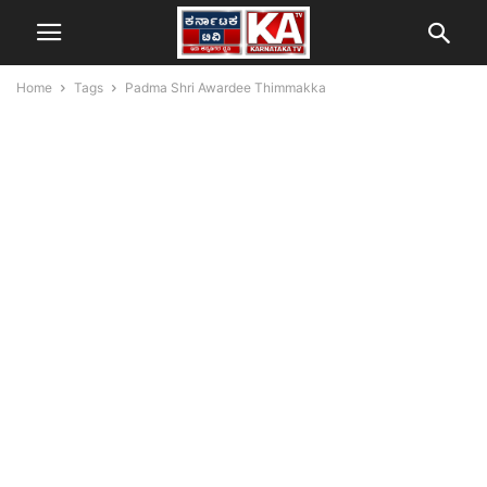
Home
Tags
Padma Shri Awardee Thimmakka