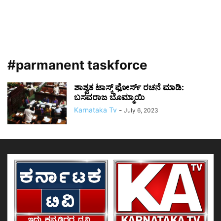
#parmanent taskforce
ಶಾಶ್ವತ ಟಾಸ್ಕ್ ಫೋರ್ಸ್ ರಚನೆ ಮಾಡಿ:
ಬಸವರಾಜ ಬೊಮ್ಮಾಯಿ
Karnataka Tv
-
July 6, 2023