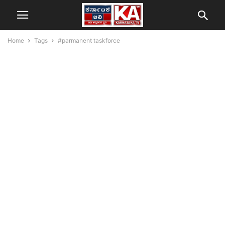
Home
Tags
#parmanent taskforce