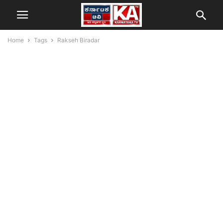
Home
Tags
Rakseh Biradar