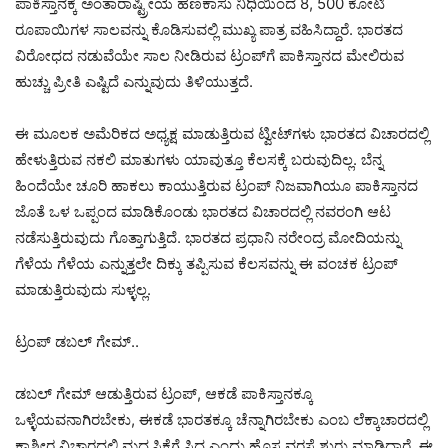
ಪಾಕಿಸ್ತಾನಕ್ಕೆ ಅಂತಾರಾಷ್ಟ್ರೀಯ ಹಣಕಾಸು ನಿಧಿಯಿಂದ 8, 500 ಕೋಟಿ
ರೂಪಾಯಿಗಳ ಸಾಲವನ್ನು ಕೊಡಿಸುವಲ್ಲಿ ಮುಖ್ಯ ಪಾತ್ರ ವಹಿಸಿದ್ದಾರೆ. ಭಾರತದ
ವಿರೋಧದ ನಡುವೆಯೇ ಸಾಲ ನೀಡಿರುವ ಟ್ರಂಪ್‌ಗೆ ಪಾಕಿಸ್ತಾನದ ಮೇಲಿರುವ
ಹುಚ್ಚು ಪ್ರೀತಿ ಎಷ್ಟಿದೆ ಎನ್ನುವುದು ತಿಳಿಯುತ್ತದೆ.
ಈ ಮೂಲಕ ಅಮೆರಿಕದ ಅಧ್ಯಕ್ಷ ಮಾಡುತ್ತಿರುವ ಟ್ವೀಟ್‌ಗಳು ಭಾರತದ ವಿಚಾರದಲ್ಲಿ
ಹೇಳುತ್ತಿರುವ ನಕಲಿ ಮಾತುಗಳು ಯಾವುತ್ತೂ ಕೆಲಸಕ್ಕೆ ಬರುವುದಿಲ್ಲ. ಬೆನ್ನ
ಹಿಂದೆಯೇ ಚೂರಿ ಹಾಕಲು ಕಾಯುತ್ತಿರುವ ಟ್ರಂಪ್‌ ನಿಜವಾಗಿಯೂ ಪಾಕಿಸ್ತಾನದ
ಜೊತೆ ಒಳ ಒಪ್ಪಂದ ಮಾಡಿಕೊಂಡು ಭಾರತದ ವಿಚಾರದಲ್ಲಿ ನವರಂಗಿ ಆಟ
ನಡೆಸುತ್ತಿರುವುದು ಗೊತ್ತಾಗುತ್ತಿದೆ. ಭಾರತದ ಪ್ರಧಾನಿ ನರೇಂದ್ರ ಮೋದಿಯನ್ನು
ಗೆಳೆಯ ಗೆಳೆಯ ಎನ್ನುತ್ತಲೇ ದಿಕ್ಕು ತಪ್ಪಿಸುವ ಕೆಲಸವನ್ನು ಈ ವಂಚಕ ಟ್ರಂಪ್‌
ಮಾಡುತ್ತಿರುವುದು ಸುಳ್ಳಲ್ಲ.
ಟ್ರಂಪ್‌ ಡಬಲ್‌ ಗೇಮ್..
‌ಡಬಲ್‌ ಗೇಮ್‌ ಆಡುತ್ತಿರುವ ಟ್ರಂಪ್‌, ಆಕಡೆ ಪಾಕಿಸ್ತಾನಕ್ಕೂ
ಒಳ್ಳೆಯವನಾಗಿರಬೇಕು, ಈಕಡೆ ಭಾರತಕ್ಕೂ ಚೆನ್ನಾಗಿರಬೇಕು ಎಂಬ ಲೆಕ್ಕಾಚಾರದಲ್ಲಿ
ಕಾಶ್ಮೀರ ವಿಚಾರದಲ್ಲಿ ಮಧ್ಯಸ್ಥಿಕೆಗೆ ಸಿದ್ಧ ಎಂದು ಹೊಸ ವರಸೆ ಶುರು ಮಾಡಿದ್ದಾರೆ. ಈ