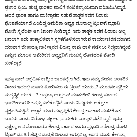
ಪ್ರಚಾರ ಪ್ರಿಯ ಹುಚ್ಚ ಭಾರತದ ಪಾಲಿಗೆ ಕಂಟಕಪ್ರಾಯವಾಗಿ ಪರಿಣಮಿಸಿದ್ದಾರೆ.
ಆದರೆ ಭಾರತ ಹಾಗೂ ಪಾಕಿಸ್ತಾನದ ನಡುವೆ ಶಾಶ್ವತ ಕದನ ವಿರಾಮ
ಘೊಷಣೆಯಾಗಿದೆ ಎಂದಿದ್ದ ಅಮೆರಿಕಾ ಅಧ್ಯಕ್ಷ ಡೊನಾಲ್ಡ್ ಟ್ರಂಪ್‌ಗೆ ಪ್ರಧಾನಿ
ಮೋದಿ ಸೈಲೆಂಟ್ ಆಗಿ ಟಾಂಗ್ ನೀಡಿದ್ದಾರೆ. ಇದು ಶಾಶ್ವತ ಕದನ ವಿರಾಮ ಅಲ್ಲ.
ಬದಲಾಗಿ ಇದು ತಾತ್ಕಾಲಿಕವಾಗಿ ಸ್ಥಗಿತಗೊಳಿಸಲಾಗಿರುವ ಕಾರ್ಯಾಚರಣೆಯಾಗಿದೆ.
ಯಾವಾಗ ಬೇಕಾದ್ರೂ ಪಾಕಿಸ್ತಾನದ ವಿರುದ್ಧ ನಾವು ದಾಳಿ ನಡೆಸಲು ಸಿದ್ಧವಾಗಿದ್ದೇವೆ
ಎನ್ನುವ ಮೂಲಕ ಅಮೆರಿಕದ ಅಧ್ಯಕ್ಷನಿಗೆ ಮುಖಕ್ಕೆ ಹೊಡೆದಂತೆ ಮೋದಿ
ಹೇಳಿದ್ದಾರೆ.
ಇನ್ನೂ ಪಾಕ್‌ ಆಕ್ರಮಿತ ಕಾಶ್ಮೀರ ಭಾರತದ್ದೆ ಆಗಿದೆ, ಇದು ನಮ್ಮ ದೇಶದ ಆಂತರಿಕ
ವಿಚಾರ ಇದರಲ್ಲಿ ಮೂಗು ತೋರಿಸಲು ಈ ಟ್ರಂಪ್‌ ಯಾರು..? ಮೂರನೇ ವ್ಯಕ್ತಿಯ
ಮಧ್ಯಸ್ಥಿಕೆ ಯಾಕೆ …? ಅಷ್ಟಕ್ಕೂ ಆ ಟ್ರಂಪ್‌ ಮಾತುಕೇಳಿ ಕೇಂದ್ರ ಸರ್ಕಾರ
ಭಾರತೀಯರ ಹಿತವನ್ನು ಬಲಿಕೊಟ್ಟಿದೆ ಎಂದು ವಿಪಕ್ಷಗಳು ಆಕ್ರೋಶ
ವ್ಯಕ್ತಪಡಿಸುತ್ತಿವೆ. ಅಲ್ಲದೆ ಯಾರ ಮಧ್ಯಸ್ಥಿಕೆಗೆ ಕೇಂದ್ರ ಅವಕಾಶ ಮಾಡಿಕೊಡ
ಬಾರದು ಎಂದು ವಿರೋಧ ಪಕ್ಷಗಳ ನಾಯಕರು ವಾಗ್ದಾಳಿ ನಡೆಸಿದ್ದಾರೆ. ಇನ್ನೂ
ಇಷ್ಟೆಲ್ಲಾ ಆದ ಮೇಲಾದರೂ ಕೇಂದ್ರ ಸರ್ಕಾರ ಹಾಗೂ ಪ್ರಧಾನಿ ನರೇಂದ್ರ ಮೋದಿ
ಟ್ರಂಪ್‌ ಮಾತಿಗೆ ಹೆಚ್ಚಿನ ಮನ್ನಣೆ ನೀಡುವ ಅಗತ್ಯವಿಲ್ಲ, ಅವರ ಮಾತು ಕೇಳುತ್ತಾ