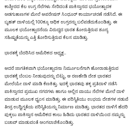
ಕಾಶ್ಮೀರದ ಕೆಲ ಉಗ್ರ ನೆಲೆಗಳು ಸೇರಿದಂತೆ ಪಾಕಿಸ್ತಾನದ ಭಯೋತ್ಪಾದಕ
ಅಡಗುತಾಣಗಳ ಮೇಲೆ ಆಪರೇಷನ್‌ ಸಿಂಧೂರ್‌ ಕಾರ್ಯಾಚರಣೆ ನಡೆಸಿದೆ. ಈ
ಬೃಹತ್‌ ದಾಳಿಯಲ್ಲಿ 100ಕ್ಕೂ ಅಧಿಕ ಉಗ್ರರನ್ನು ಬಲಿಪಡೆದುಕೊಂಡಿತ್ತು. ಈ
ಮೂಲಕ ಭಯೋತ್ಪಾದನೆಯ ವಿರುದ್ಧದ ಭಾರತ ತೋರುತ್ತಿರುವ ಶೂನ್ಯ
ಸಹಿಷ್ಣುತೆಯನ್ನು ಎತ್ತಿ ತೋರಿಸುತ್ತಿರುವ ಕೆಲಸ ಮಾಡಿತ್ತು.
ಭಾರತಕ್ಕೆ ಬೆದರಿಸಿದ ಅಮೆರಿಕದ ಅಧ್ಯಕ್ಷ..
ಆದರೆ ಜಾಗತಿಕವಾಗಿ ಭಯೋತ್ಪಾದನಾ ನಿರ್ಮೂಲನೆಗಾಗಿ ಹೋರಾಡುತ್ತಿರುವ
ಭಾರತಕ್ಕೆ ಬೆಂಬಲ ನೀಡುವುದನ್ನು ಬಿಟ್ಟು, ಆ ರಣಹೇಡಿ ದೇಶ ಭಾರತದ
ಮೇಲೆಯೇ ದಾಳಿ ಮಾಡಿ ಕೆಣಕಿತ್ತು. ಇದಕ್ಕೆ ಭಾರತವು ತಕ್ಕ ಪ್ರತಿದಾಳಿ ನಡೆಸಿ
ಪಾಕಿಸ್ತಾನದ ಪ್ರಮುಖ ನಗರಗಳು ಹಾಗೂ ಅಲ್ಲಿನ ವಾಯು ನೆಲೆಗಳ ಮೇಲೆ ದಾಳಿ
ಮಾಡುವ ಮೂಲಕ ಧ್ವಂಸ ಮಾಡಿತ್ತು. ಈ ಪರಿಸ್ಥಿತಿಯು ಉಭಯ ದೇಶಗಳ ನಡುವೆ
ತೀವ್ರ ಉದ್ವಿಗ್ನತೆಯ ಪರಿಸ್ಥಿತಿಯನ್ನು ನಿರ್ಮಾಣ ಮಾಡಿತ್ತು. ಭಾರತದ ದಾಳಿಗೆ ಹೆದರಿ
ಪುಕ್ಕಲು ಪಾಕಿಸ್ತಾನ ಅಮೆರಿಕದ ಕಾಲು ಹಿಡಿದು ಭಾರತದ ದಾಳಿಯಿಂದ ನಮ್ಮನ್ನು
ಬಚಾವ್‌ ಮಾಡುವಂತೆ ಅಂಗಲಾಚಿಕೊಂಡಿತ್ತು.