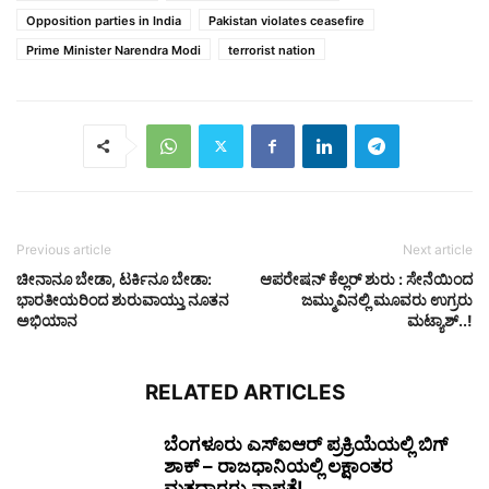
Opposition parties in India
Pakistan violates ceasefire
Prime Minister Narendra Modi
terrorist nation
Previous article
Next article
ಚೀನಾನೂ ಬೇಡಾ, ಟರ್ಕಿನೂ ಬೇಡಾ:
ಆಪರೇಷನ್ ಕೆಲ್ಲರ್‌ ಶುರು : ಸೇನೆಯಿಂದ
ಭಾರತೀಯರಿಂದ ಶುರುವಾಯ್ತು ನೂತನ
ಜಮ್ಮುವಿನಲ್ಲಿ ಮೂವರು ಉಗ್ರರು
ಅಭಿಯಾನ
ಮಟ್ಯಾಶ್..!‌
RELATED ARTICLES
ಬೆಂಗಳೂರು ಎಸ್‌ಐಆರ್ ಪ್ರಕ್ರಿಯೆಯಲ್ಲಿ ಬಿಗ್
ಶಾಕ್ – ರಾಜಧಾನಿಯಲ್ಲಿ ಲಕ್ಷಾಂತರ
ಮತದಾರರು ನಾಪತ್ತೆ!