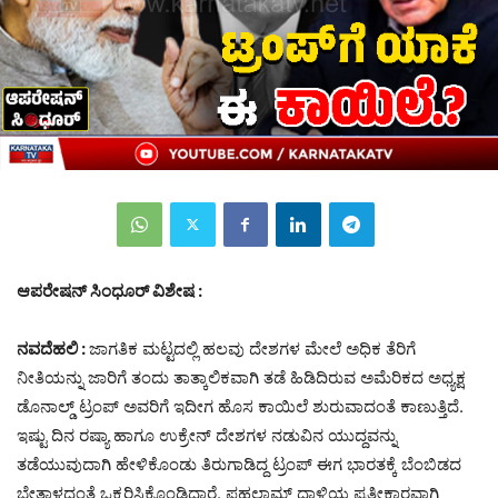
ಆಪರೇಷನ್‌ ಸಿಂಧೂರ್‌ ವಿಶೇಷ :
ನವದೆಹಲಿ :
ಜಾಗತಿಕ ಮಟ್ಟದಲ್ಲಿ ಹಲವು ದೇಶಗಳ ಮೇಲೆ ಅಧಿಕ ತೆರಿಗೆ
ನೀತಿಯನ್ನು ಜಾರಿಗೆ ತಂದು ತಾತ್ಕಾಲಿಕವಾಗಿ ತಡೆ ಹಿಡಿದಿರುವ ಅಮೆರಿಕದ ಅಧ್ಯಕ್ಷ
ಡೊನಾಲ್ಡ್‌ ಟ್ರಂಪ್‌ ಅವರಿಗೆ ಇದೀಗ ಹೊಸ ಕಾಯಿಲೆ ಶುರುವಾದಂತೆ ಕಾಣುತ್ತಿದೆ.
ಇಷ್ಟು ದಿನ ರಷ್ಯಾ ಹಾಗೂ ಉಕ್ರೇನ್‌ ದೇಶಗಳ ನಡುವಿನ ಯುದ್ದವನ್ನು
ತಡೆಯುವುದಾಗಿ ಹೇಳಿಕೊಂಡು ತಿರುಗಾಡಿದ್ದ ಟ್ರಂಪ್‌ ಈಗ ಭಾರತಕ್ಕೆ ಬೆಂಬಿಡದ
ಬೇತಾಳದಂತೆ ಒಕ್ಕರಿಸಿಕೊಂಡಿದ್ದಾರೆ. ಪಹಲ್ಗಾಮ್‌ ದಾಳಿಯ ಪ್ರತೀಕಾರವಾಗಿ