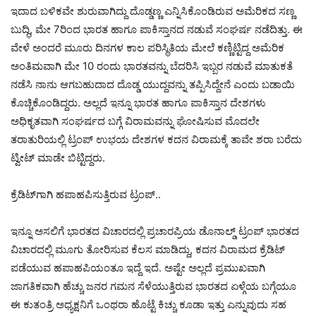
ಇದಾದ ಬಳಿಕವೇ ಶುರುವಾಗಿದ್ದು ದೊಡ್ಡಣ್ಣ ಎನ್ನಿಸಿಕೊಂಡಿರುವ ಅಮೆರಿಕದ ಸಣ್ಣ
ಬುದ್ಧಿ, ಮೇ 7ರಿಂದ ಭಾರತ ಹಾಗೂ ಪಾಕಿಸ್ತಾನದ ನಡುವೆ ಸಂಘರ್ಷ ನಡೆದಿತ್ತು. ಈ
ವೇಳೆ ಅಂದರೆ ಮೂರು ದಿನಗಳ ಕಾಲ ಪರಿಸ್ಥಿತಿಯ ಮೇಲೆ ಕಣ್ಣಿಟ್ಟಿದ್ದ ಅಮೆರಿಕ
ಅಂತಿಮವಾಗಿ ಮೇ 10 ರಂದು ಭಾರತವನ್ನು ಬೆದರಿಸಿ ಇಬ್ಬರ ನಡುವೆ ಮಾತುಕತೆ
ನಡೆಸಿ ನಾನು ಆಗಬಹುದಾದ ದೊಡ್ಡ ಯುದ್ದವನ್ನು ತಪ್ಪಿಸಿದ್ದೇನೆ ಎಂದು ಬಡಾಯಿ
ಕೊಚ್ಚಿಕೊಂಡಿದ್ದರು. ಅಲ್ಲದೆ ಇನ್ನೂ ಭಾರತ ಹಾಗೂ ಪಾಕಿಸ್ತಾನ ದೇಶಗಳು
ಅಧಿಕೃತವಾಗಿ ಸಂಘರ್ಷದ ಬಗ್ಗೆ ವಿರಾಮವನ್ನು ಘೋಷಿಸುವ ಮೊದಲೇ
ತರಾತುರಿಯಲ್ಲಿ ಟ್ರಂಪ್‌ ಉಭಯ ದೇಶಗಳ ಕದನ ವಿರಾಮಕ್ಕೆ ತಾವೇ ಶರಾ ಬರೆದು
ಟ್ವೀಟ್‌ ಮಾಡೇ ಬಿಟ್ಟಿದ್ದರು.
ಕ್ರೆಡಿಟ್‌ಗಾಗಿ ಹಪಾಹಪಿಸುತ್ತಿರುವ ಟ್ರಂಪ್..
ಇನ್ನೂ ಅಸಲಿಗೆ ಭಾರತದ ವಿಚಾರದಲ್ಲಿ ಪ್ರಚಾರಪ್ರಿಯ ಡೊನಾಲ್ಡ್‌ ಟ್ರಂಪ್‌ ಭಾರತದ
ವಿಚಾರದಲ್ಲಿ ಮೂಗು ತೋರಿಸುವ ಕೆಲಸ ಮಾಡಿದ್ದು, ಕದನ ವಿರಾಮದ ಕ್ರೆಡಿಟ್‌
ಪಡೆಯುವ ಹಪಾಹಪಿಯಂತೂ ಇದ್ದೆ ಇದೆ. ಅಷ್ಟೇ ಅಲ್ಲದೆ ಪ್ರಮುಖವಾಗಿ
ಜಾಗತಿಕವಾಗಿ ಹೆಚ್ಚು ಜನರ ಗಮನ ಸೆಳೆಯುತ್ತಿರುವ ಭಾರತದ ಏಳ್ಗೆಯ ಬಗ್ಗೆಯೂ
ಈ ಕುತಂತ್ರಿ ಅಧ್ಯಕ್ಷನಿಗೆ ಒಂಥರಾ ಹೊಟ್ಟೆ ಕಿಚ್ಚು ಕೂಡಾ ಇತ್ತು ಎನ್ನುವುದು ಸಹ