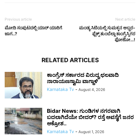
Previous article
Next article
ಮೋದಿ ಸಂಪುಟದಲ್ಲಿ ಯಾರ್ ಯಾರಿಗೆ
ಮಂಡ್ಯ ಸಿಟಿಯಲ್ಲಿ ಸುಮಕ್ಕನ ಅಬ್ಬರ-
ಜಾಗ..?
ಫ್ಲೆಕ್ಸ್ ತುಂಬೆಲ್ಲಾ ಕಾಂಗ್ರೆಸ್ಸಿಗರ
ಫೋಟೋ…!
RELATED ARTICLES
ಕಾಂಗ್ರೆಸ್ ಸರ್ಕಾರದ ವಿರುದ್ಧ ಛಲವಾದಿ
ನಾರಾಯಣಸ್ವಾಮಿ ವಾಗ್ದಾಳಿ
Karnataka Tv
-
August 4, 2026
Bidar News: ಗುಂಡಿಗಳ ನಗರವಾಗಿ
ಬದಲಾಗಿದೆಯೇ ಬೀದರ್? ರಸ್ತೆ ಅವಸ್ಥೆಗೆ ಜನರ
ಆಕ್ರೋಶ..
Karnataka Tv
-
August 1, 2026