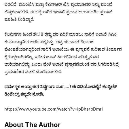
ಬರಲಿದೆ. ಬಿಎಂಟಿಸಿ ಮತ್ತು ಕೆಎಸ್ಆರ್ ಟಿಸಿ ಪ್ರಯಾಣದರ ಇನ್ನು ಮುಂದೆ
ಹೆಚ್ಚಳವಾಗಲಿದೆ. ಈ ಬಗ್ಗೆ ಸಾರಿಗೆ ಇಲಾಖೆ ಪ್ರಧಾನ ಕಾರ್ಯದರ್ಶಿ ಪ್ರಸಾದ್
ಮಾಹಿತಿ ನೀಡಿದ್ದಾರೆ.
ಕೆಲದಿನಗಳ ಹಿಂದೆ ಶೇ.18 ರಷ್ಚು ದರ ಏರಿಕೆ ಮಾಡಲು ಸಾರಿಗೆ ಇಲಾಖೆ ಸಿಎಂ
ಕುಮಾರಸ್ವಾಮಿಗೆ ಅರ್ಜಿ ಸಲ್ಲಿಸಿತ್ತು. ಆದ್ರೆ ಚುನಾವಣೆ ದಿನಾಂಕ
ಘೋಷಣೆಯಾಗಿದ್ದರಿಂದ ಸಾರಿಗೆ ಇಲಾಖೆಯ ಈ ಪ್ರಸ್ತಾವನೆ ಕುರಿತಾದ ತೀರ್ಮಾನ
ಕೈಗೊಳ್ಳಲಾಗಿರಲಿಲ್ಲ. ಇದೀಗ ಜೂನ್ ತಿಂಗಳಿನಿಂದ ಪರಿಷ್ಕೃತ ದರ
ಜಾರಿಯಾಗಲಿದ್ದು. ಒಂದು ವೇಳೆ ಇಲಾಖೆ ಪ್ರಸ್ತಾವನೆಯಂತೆ ದರ ನಿಗದಿಪಡಿಸಿದ್ರೆ
ಪ್ರಯಾಣಿಕರ ಮೇಲೆ ಹೊರೆಯಾಗಲಿದೆ.
ಧರ್ಮಸ್ಥಳ ಆಯ್ತು ಈಗ ಸಿದ್ಧಗಂಗಾ ಮಠ….. ! ಈ ವಿಡಿಯೋದಲ್ಲಿದೆ ಕಂಪ್ಲೀಟ್
ಡೀಟೇಲ್ಸ್. ತಪ್ಪದೇ ನೋಡಿ.
https://www.youtube.com/watch?v=IpBhsrbDmrI
About The Author