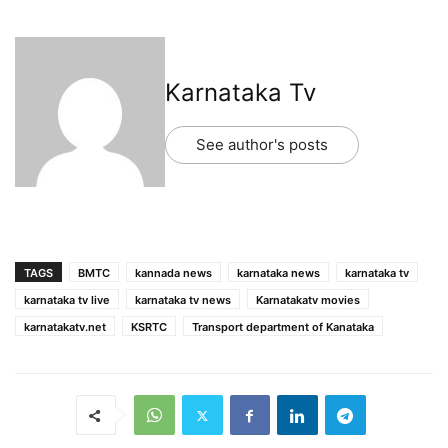
Karnataka Tv
See author's posts
TAGS
BMTC
kannada news
karnataka news
karnataka tv
karnataka tv live
karnataka tv news
Karnatakatv movies
karnatakatv.net
KSRTC
Transport department of Kanataka