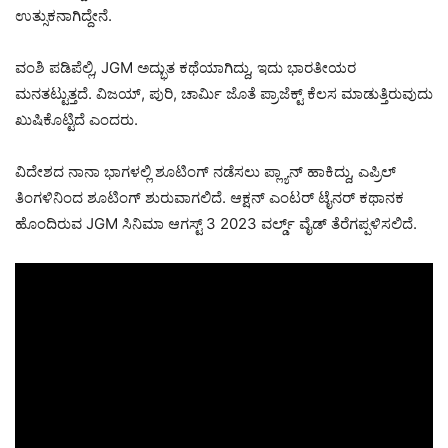
ಉತ್ಸುಕನಾಗಿದ್ದೇನೆ.
ವಂಶಿ ಪಡಿಪೆಲ್ಲಿ, JGM ಅದ್ಭುತ ಕಥೆಯಾಗಿದ್ದು, ಇದು ಭಾರತೀಯರ
ಮನತಟ್ಟುತ್ತದೆ. ವಿಜಯ್, ಪುರಿ, ಚಾರ್ಮಿ ಜೊತೆ ಪ್ರಾಜೆಕ್ಟ್ ಕೆಲಸ‌ ಮಾಡುತ್ತಿರುವುದು
ಖುಷಿಕೊಟ್ಟಿದೆ ಎಂದರು.
ವಿದೇಶದ ನಾನಾ ಭಾಗಳಲ್ಲಿ ಶೂಟಿಂಗ್ ನಡೆಸಲು ಪ್ಲ್ಯಾನ್ ಹಾಕಿದ್ದು, ಎಪ್ರಿಲ್
ತಿಂಗಳಿನಿಂದ ಶೂಟಿಂಗ್ ಶುರುವಾಗಲಿದೆ. ಆಕ್ಷನ್ ಎಂಟರ್ ಟೈನರ್ ಕಥಾನಕ
ಹೊಂದಿರುವ JGM ಸಿನಿಮಾ ಆಗಸ್ಟ್ 3 2023 ವರ್ಲ್ಡ್ ವೈಡ್ ತೆರೆಗಪ್ಪಳಿಸಲಿದೆ.