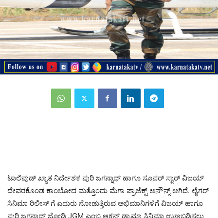
ಟಾಲಿವುಡ್ ಖ್ಯಾತ ನಿರ್ದೇಶಕ ಪುರಿ ಜಗನ್ನಾಥ್ ಹಾಗೂ ಸೂಪರ್ ಸ್ಟಾರ್ ವಿಜಯ್
ದೇವರಕೊಂಡ ಕಾಂಬೋದ ಮತ್ತೊಂದು ಮೆಗಾ ಪ್ರಾಜೆಕ್ಟ್ ಅನೌನ್ಸ್ ಆಗಿದೆ. ಲೈಗರ್
ಸಿನಿಮಾ ರಿಲೀಸ್ ಗೆ ಎದುರು ನೋಡುತ್ತಿರುವ ಅಭಿಮಾನಿಗಳಿಗೆ ವಿಜಯ್ ಹಾಗೂ
ಪುರಿ ಜಗನ್ನಾಥ್ ಜೋಡಿ JGM ಎಂಬ ಆಕ್ಷನ್ ಡ್ರಾಮಾ ಸಿನಿಮಾ ಉಣಬಡಿಸಲು