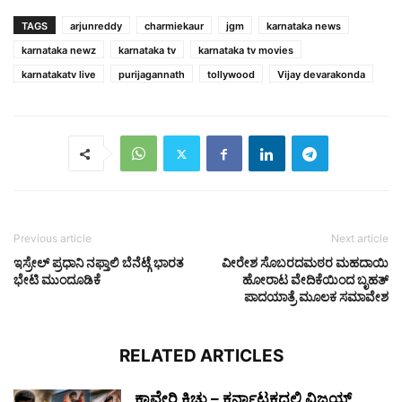
TAGS
arjunreddy
charmiekaur
jgm
karnataka news
karnataka newz
karnataka tv
karnataka tv movies
karnatakatv live
purijagannath
tollywood
Vijay devarakonda
Previous article
Next article
ಇಸ್ರೇಲ್ ಪ್ರಧಾನಿ ನಫ್ತಾಲಿ ಬೆನೆಟ್ಗೆ ಭಾರತ
ವೀರೇಶ ಸೊಬರದಮಠರ ಮಹದಾಯಿ
ಭೇಟಿ ಮುಂದೂಡಿಕೆ
ಹೋರಾಟ ವೇದಿಕೆಯಿಂದ ಬೃಹತ್
ಪಾದಯಾತ್ರೆ ಮೂಲಕ ಸಮಾವೇಶ
RELATED ARTICLES
ಕಾವೇರಿ ಕಿಚ್ಚು – ಕರ್ನಾಟಕದಲ್ಲಿ ವಿಜಯ್