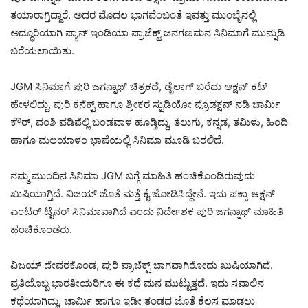
ತಯಾರಾಗ್ತಿದ್ದಾರೆ. ಅದರ ಮೊದಲ ಭಾಗವೆಂಬಂತೆ ಇವತ್ತು ಮುಂಬೈನಲ್ಲಿ
ಅದ್ಧೂರಿಯಾಗಿ ಪ್ಯಾನ್ ಇಂಡಿಯಾ ಪ್ರಾಜೆಕ್ಟ್ ಜನಗಣಮನ ಸಿನಿಮಾಗೆ ಮುನ್ನುಡಿ
ಬರೆಯಲಾಯಿತು.
JGM ಸಿನಿಮಾಗೆ ಪುರಿ ಜಗನ್ನಾಥ್ ಚಿತ್ರಕಥೆ, ಡೈಲಾಗ್ ಬರೆದು ಆಕ್ಷನ್ ಕಟ್
ಹೇಳಲಿದ್ದು, ಪುರಿ ಕನೆಕ್ಟ್ ಹಾಗೂ ಶ್ರೀಕರ ಸ್ಟುಡಿಯೋ ಪ್ರೊಡಕ್ಷನ್ ನಡಿ ಚಾರ್ಮಿ
ಕೌರ್, ವಂಶಿ ಪಡಿಪೆಲ್ಲಿ ಬಂಡವಾಳ ಹೂಡ್ತಿದ್ದು, ತೆಲುಗು, ಕನ್ನಡ, ತಮಿಳು, ಹಿಂದಿ
ಹಾಗೂ ಮಲಯಾಳಂ ಭಾಷೆಯಲ್ಲಿ ಸಿನಿಮಾ ಮೂಡಿ ಬರಲಿದೆ.
ನಮ್ಮ ಮುಂದಿನ ಸಿನಿಮಾ JGM ಬಗ್ಗೆ ಮಾಹಿತಿ ಹಂಚಿಕೊಂಡಿರುವುದು
ಖುಷಿಯಾಗ್ತಿದೆ. ವಿಜಯ್ ಜೊತೆ ಮತ್ತೆ ಕೈ ಜೋಡಿಸಿದ್ದೇನೆ. ಇದು ಪಕ್ಕಾ ಆಕ್ಷನ್
ಎಂಟರ್ ಟೈನರ್ ಸಿನಿಮಾವಾಗಿದೆ ಎಂದು ನಿರ್ದೇಶಕ ಪುರಿ ಜಗನ್ನಾಥ್ ಮಾಹಿತಿ
ಹಂಚಿಕೊಂಡರು.
ವಿಜಯ್ ದೇವರಕೊಂಡ, ಪುರಿ ಪ್ರಾಜೆಕ್ಟ್ ಭಾಗವಾಗಿರೋದು ಖುಷಿಯಾಗಿದೆ.
ಪ್ರತಿಯೊಬ್ಬ ಭಾರತೀಯರಿಗೂ ಈ ಕಥೆ ಮನ ಮುಟ್ಟುತ್ತದೆ. ಇದು ಸವಾಲಿನ
ಕಥೆಯಾಗಿದ್ದು, ಚಾರ್ಮಿ ಹಾಗೂ ಇಡೀ ತಂಡದ ಜೊತೆ ಕೆಲಸ ಮಾಡಲು