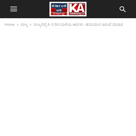
Home
ರಾಜ್ಯ
ರಾಜ್ಯದಲ್ಲಿ 4-5 ದಿನ ಮಳೆಯ ಆರ್ಭಟ- ಹವಾಮಾನ ಇಲಾಖೆ ಮಾಹಿತಿ