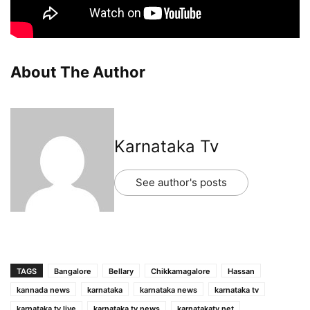
About The Author
Karnataka Tv
See author's posts
TAGS
Bangalore
Bellary
Chikkamagalore
Hassan
kannada news
karnataka
karnataka news
karnataka tv
karnataka tv live
karnataka tv news
karnatakatv.net