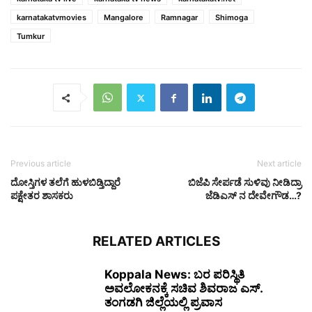
karnatakatvmovies
Mangalore
Ramnagar
Shimoga
Tumkur
Previous article
Next article
ದೋಸ್ತಿಗಳ ತಲೆಗೆ ಹುಳಬಿಡ್ತಿದ್ದಾರೆ
ಬಿಜೆಪಿ ಸೇರ್ಪಡೆ ಸುಳಿವು ನೀಡಿದ್ರಾ
ಪಕ್ಷೇತರ ಶಾಸಕರು
ಜೆಡಿಎಸ್ ನ ದೇವೇಗೌಡ…?
RELATED ARTICLES
Koppala News: ಬರ ಪರಿಸ್ಥಿತಿ
ಅವಲೋಕನಕ್ಕೆ ಸಚಿವ ಶಿವರಾಜ ಎಸ್.
ತಂಗಡಗಿ ಜಿಲ್ಲೆಯಲ್ಲಿ ಪ್ರವಾಸ