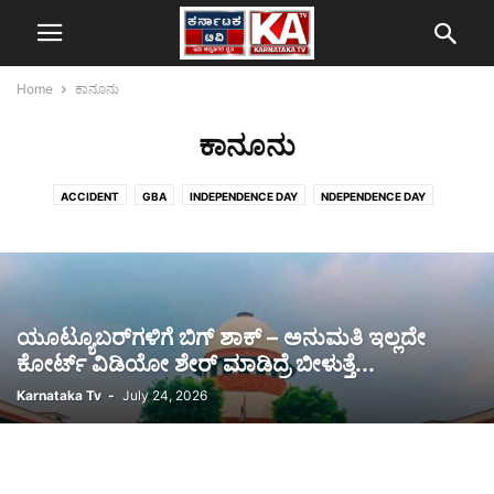
Home
ಕಾನೂನು
ಕಾನೂನು
ACCIDENT
GBA
INDEPENDENCE DAY
NDEPENDENCE DAY
ಅಂತಾರಾಷ್ಟ್ರೀಯ
ಆಧ್ಯಾತ್ಮ
ಆರೋಗ್ಯ
ಕಾನೂನು
ಕೃಷಿ
ಕ್ರೀಡೆ
ಕ್ರೈಂ
ಗೋಲ್ಡ್ ರೇಟ್
ಚುನಾವಣೆ
ತಂತ್ರಜ್ಞಾನ
ಧರ್ಮ
ಪ್ರತಿಭಟನೆ
ಫುಟ್‌ಪಾತ್ ತೆರವು
ಬಿಗ್‌ ಬಾಸ್‌
ಬ್ಯಾಂಕಿಂಗ್‌
ಬ್ಯೂಟಿ ಟಿಪ್ಸ್
ಯೋಜನೆ
ರಾಜಕೀಯ
ರಾಜ್ಯ
ರಾಜ್ಯ ಸರ್ಕಾರ
ರಾಷ್ಟ್ರೀಯ
ವೆಬ್ ಸ್ಟೋರಿ
ಶಿಕ್ಷಣ
ಸಾರಿಗೆ
ಸಿನಿಮಾ
ಸ್ಫೋಟ
ಹಣಕಾಸು
ಹವಾಮಾನ
ಯೂಟ್ಯೂಬರ್‌ಗಳಿಗೆ ಬಿಗ್ ಶಾಕ್ – ಅನುಮತಿ ಇಲ್ಲದೇ
ಕೋರ್ಟ್ ವಿಡಿಯೋ ಶೇರ್ ಮಾಡಿದ್ರೆ ಬೀಳುತ್ತೆ...
Karnataka Tv
-
July 24, 2026