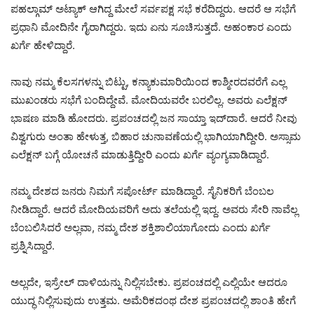
ಪಹಲ್ಗಾಮ್ ಅಟ್ಯಾಕ್ ಆಗಿದ್ದ ಮೇಲೆ ಸರ್ವಪಕ್ಷ ಸಭೆ ಕರೆದಿದ್ದರು. ಆದರೆ ಆ ಸಭೆಗೆ
ಪ್ರಧಾನಿ ಮೋದಿನೇ ಗೈರಾಗಿದ್ದರು. ಇದು ಏನು ಸೂಚಿಸುತ್ತದೆ. ಅಹಂಕಾರ ಎಂದು
ಖರ್ಗೆ ಹೇಳಿದ್ದಾರೆ.
ನಾವು ನಮ್ಮ ಕೆಲಸಗಳನ್ನು ಬಿಟ್ಟು, ಕನ್ಯಾಕುಮಾರಿಯಿಂದ ಕಾಶ್ಮೀರದವರೆಗೆ ಎಲ್ಲ
ಮುಖಂಡರು ಸಭೆಗೆ ಬಂದಿದ್ದೇವೆ. ಮೋದಿಯವರೇ ಬರಲಿಲ್ಲ. ಅವರು ಎಲೆಕ್ಷನ್
ಭಾಷಣ ಮಾಡಿ ಹೋದರು. ಪ್ರಪಂಚದಲ್ಲಿ ಜನ ಸಾಯ್ತಾ ಇದ್‌ದಾರೆ. ಆದರೆ ನೀವು
ವಿಶ್ವಗುರು ಅಂತಾ ಹೇಳುತ್ತ, ಬಿಹಾರ ಚುನಾವಣೆಯಲ್ಲಿ ಭಾಗಿಯಾಗಿದ್ದೀರಿ. ಅಸ್ಸಾಮ
ಎಲೆಕ್ಷನ್ ಬಗ್ಗೆ ಯೋಚನೆ ಮಾಡುತ್ತಿದ್ದೀರಿ ಎಂದು ಖರ್ಗೆ ವ್ಯಂಗ್ಯವಾಡಿದ್ದಾರೆ.
ನಮ್ಮ ದೇಶದ ಜನರು ನಿಮಗೆ ಸಪೋರ್ಟ್ ಮಾಡಿದ್ದಾರೆ. ಸೈನಿಕರಿಗೆ ಬೆಂಬಲ
ನೀಡಿದ್ದಾರೆ. ಆದರೆ ಮೋದಿಯವರಿಗೆ ಅದು ತಲೆಯಲ್ಲಿ ಇದ್ದ. ಅವರು ಸೇರಿ ನಾವೆಲ್ಲ
ಬೆಂಬಲಿಸಿದರೆ ಅಲ್ಲವಾ, ನಮ್ಮ ದೇಶ ಶಕ್ತಿಶಾಲಿಯಾಗೋದು ಎಂದು ಖರ್ಗೆ
ಪ್ರಶ್ನಿಸಿದ್ದಾರೆ.
ಅಲ್ಲದೇ, ಇಸ್ರೇಲ್ ದಾಳಿಯನ್ನು ನಿಲ್ಲಿಸಬೇಕು. ಪ್ರಪಂಚದಲ್ಲಿ ಎಲ್ಲಿಯೇ ಆದರೂ
ಯುದ್ಧ ನಿಲ್ಲಿಸುವುದು ಉತ್ತಮ. ಅಮೆರಿಕದಂಥ ದೇಶ ಪ್ರಪಂಚದಲ್ಲಿ ಶಾಂತಿ ಹೇಗೆ