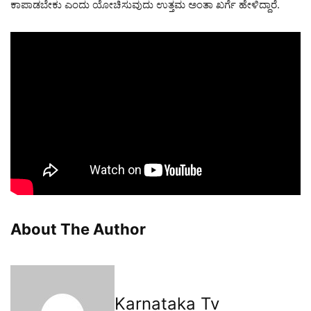
ಕಾಪಾಡಬೇಕು ಎಂದು ಯೋಚಿಸುವುದು ಉತ್ತಮ ಅಂತಾ ಖರ್ಗೆ ಹೇಳಿದ್ದಾರೆ.
About The Author
Karnataka Tv