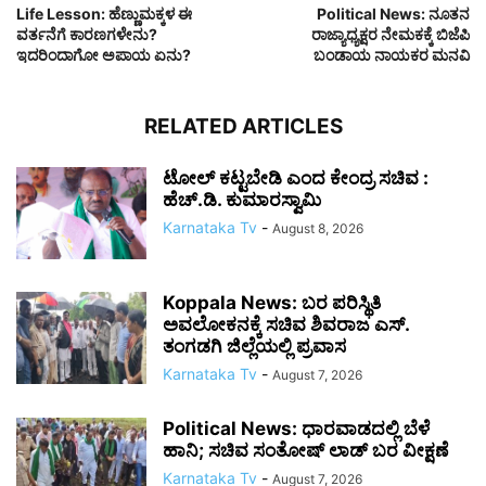
Life Lesson: ಹೆಣ್ಣುಮಕ್ಕಳ ಈ
Political News: ನೂತನ
ವರ್ತನೆಗೆ ಕಾರಣಗಳೇನು?
ರಾಜ್ಯಾಧ್ಯಕ್ಷರ ನೇಮಕಕ್ಕೆ ಬಿಜೆಪಿ
ಇದರಿಂದಾಗೋ ಅಪಾಯ ಏನು?
ಬಂಡಾಯ ನಾಯಕರ ಮನವಿ
RELATED ARTICLES
ಟೋಲ್ ಕಟ್ಟಬೇಡಿ ಎಂದ ಕೇಂದ್ರ ಸಚಿವ :
ಹೆಚ್.ಡಿ. ಕುಮಾರಸ್ವಾಮಿ
Karnataka Tv
-
August 8, 2026
Koppala News: ಬರ ಪರಿಸ್ಥಿತಿ
ಅವಲೋಕನಕ್ಕೆ ಸಚಿವ ಶಿವರಾಜ ಎಸ್.
ತಂಗಡಗಿ ಜಿಲ್ಲೆಯಲ್ಲಿ ಪ್ರವಾಸ
Karnataka Tv
-
August 7, 2026
Political News: ಧಾರವಾಡದಲ್ಲಿ ಬೆಳೆ
ಹಾನಿ; ಸಚಿವ ಸಂತೋಷ್ ಲಾಡ್ ಬರ ವೀಕ್ಷಣೆ
Karnataka Tv
-
August 7, 2026