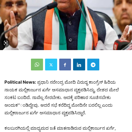
Political News:
ಪ್ರಧಾನಿ ನರೇಂದ್ರ ಮೋದಿ ವಿರುದ್ಧ ಕಾಂಗ್ರೆಸ್ ಹಿರಿಯ
ನಾಯಕ ಮಲ್ಲಿಕಾರ್ಜುನ ಖರ್ಗೆ ಅಸಮಾಧಾನ ವ್ಯಕ್ತಪಡಿಸಿದ್ದು, ದೇಶದ ಮೇಲೆ
ಸಂಕಟ ಬಂದಿದೆ. ನಾವೆಲ್ಲ ಸೇರಬೇಕು. ಅದಕ್ಕೆ ಪರಿಹಾರ ಸೂಚಿಸಬೇಕು
ಅಂದುಕ“ಂಡಿದ್ದೇವು. ಆದರೆ ಸಭೆ ಕರೆದಿದ್ದ ಮೋದಿನೇ ಬರಲಿಲ್ಲ ಎಂದು
ಮಲ್ಲಿಕಾಾರ್ಜುನ ಖರ್ಗೆ ಅಸಮಾಧಾನ ವ್ಯಕ್ತಪಡಿಸಿದ್ದಾರೆ.
ಕಲಬುರಗಿಯಲ್ಲಿ ಮಾಧ್ಯಮದ ಜತೆ ಮಾತನಾಡಿರುವ ಮಲ್ಲಿಕಾರ್ಜುನ ಖರ್ಗೆ,