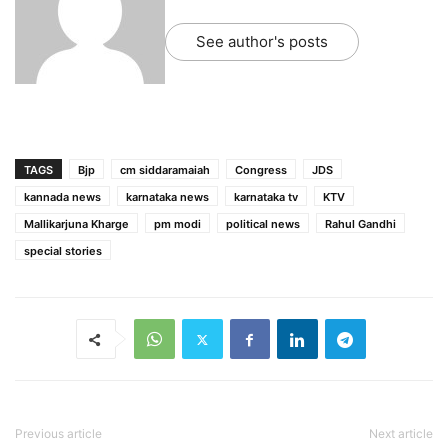
See author's posts
TAGS
Bjp
cm siddaramaiah
Congress
JDS
kannada news
karnataka news
karnataka tv
KTV
Mallikarjuna Kharge
pm modi
political news
Rahul Gandhi
special stories
Previous article
Next article