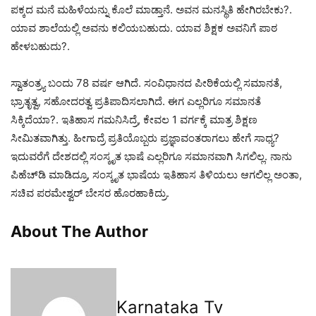
ಪಕ್ಕದ ಮನೆ ಮಹಿಳೆಯನ್ನು ಕೊಲೆ ಮಾಡ್ತಾನೆ. ಅವನ ಮನಸ್ಥಿತಿ ಹೇಗಿರಬೇಕು?.
ಯಾವ ಶಾಲೆಯಲ್ಲಿ ಅವನು ಕಲಿಯಬಹುದು. ಯಾವ ಶಿಕ್ಷಕ ಅವನಿಗೆ ಪಾಠ
ಹೇಳಬಹುದು?.
ಸ್ವಾತಂತ್ರ್ಯ ಬಂದು 78 ವರ್ಷ ಆಗಿದೆ. ಸಂವಿಧಾನದ ಪೀಠಿಕೆಯಲ್ಲಿ ಸಮಾನತೆ,
ಭ್ರಾತೃತ್ವ, ಸಹೋದರತ್ವ ಪ್ರತಿಪಾದಿಸಲಾಗಿದೆ. ಈಗ ಎಲ್ಲರಿಗೂ ಸಮಾನತೆ
ಸಿಕ್ಕಿದೆಯಾ?. ಇತಿಹಾಸ ಗಮನಿಸಿದ್ರೆ, ಕೇವಲ 1 ವರ್ಗಕ್ಕೆ ಮಾತ್ರ ಶಿಕ್ಷಣ
ಸೀಮಿತವಾಗಿತ್ತು. ಹೀಗಾದ್ರೆ ಪ್ರತಿಯೊಬ್ಬರು ಪ್ರಜ್ಞಾವಂತರಾಗಲು ಹೇಗೆ ಸಾಧ್ಯ?
ಇದುವರೆಗೆ ದೇಶದಲ್ಲಿ ಸಂಸ್ಕೃತ ಭಾಷೆ ಎಲ್ಲರಿಗೂ ಸಮಾನವಾಗಿ ಸಿಗಲಿಲ್ಲ. ನಾನು
ಪಿಹೆಚ್‌ಡಿ ಮಾಡಿದ್ರೂ, ಸಂಸ್ಕೃತ ಭಾಷೆಯ ಇತಿಹಾಸ ತಿಳಿಯಲು ಆಗಲಿಲ್ಲ ಅಂತಾ,
ಸಚಿವ ಪರಮೇಶ್ವರ್‌ ಬೇಸರ ಹೊರಹಾಕಿದ್ರು.
About The Author
Karnataka Tv