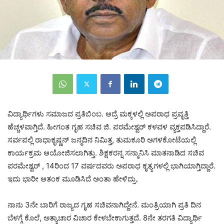
ವಿದ್ಯಾರ್ಥಿಗಳು ಸಮಾಜದ ಪ್ರತಿಬಿಂಬ. ಆದ್ರೆ ಮಕ್ಕಳಲ್ಲಿ ಅಪರಾಧ ಪ್ರವೃತ್ತಿ
ಹೆಚ್ಚಳವಾಗ್ತಿದೆ. ಹೀಗಂತ ಗೃಹ ಸಚಿವ ಜಿ. ಪರಮೇಶ್ವರ್‌ ಕಳವಳ ವ್ಯಕ್ತಪಡಿಸಿದ್ದಾರೆ.
ಸರ್ವಪಲ್ಲಿ ರಾಧಾಕೃಷ್ಣನ್ ಜನ್ಮದಿನ ನಿಮಿತ್ತ‌, ತುಮಕೂರಿ ಅಗಳಕೋಟೆಯಲ್ಲಿ
ಕಾರ್ಯಕ್ರಮ ಆಯೋಜಿಸಲಾಗಿತ್ತು. ಶಿಕ್ಷಕರನ್ನ ಸನ್ಮಾನಿಸಿ ಮಾತನಾಡಿದ ಸಚಿವ
ಪರಮೇಶ್ವರ್‌ , 14ರಿಂದ 17 ವರ್ಷದವರು ಅಪರಾಧ ಕೃತ್ಯಗಳಲ್ಲಿ ಭಾಗಿಯಾಗ್ತಿದ್ದಾರೆ.
ಇದು ಭಾರೀ ಆತಂಕ ಮೂಡಿಸಿದೆ ಅಂತಾ ಹೇಳಿದ್ರು.
ನಾನು 3ನೇ ಬಾರಿಗೆ ರಾಜ್ಯದ ಗೃಹ ಸಚಿವನಾಗಿದ್ದೇನೆ. ಮಂತ್ರಿಯಾಗಿ ಪ್ರತಿ ದಿನ
ಬೆಳಗ್ಗೆ ಕೊಲೆ, ಅತ್ಯಾಚಾರ ವಿಚಾರ ಕೇಳಬೇಕಾಗುತ್ತದೆ. 8ನೇ ತರಗತಿ ವಿದ್ಯಾರ್ಥಿ