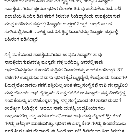
ಬೆಂಗಳೂರು: ಮಾಜಿ ಸಿಎಂ ಎಸ್.ಎಂ ಕೃಷ್ಣ ಅಳಿಯ, ಉದ್ಯಮಿ ಸಿದ್ಧಾರ್ಥ್
ನಾಪತ್ತೆಯಾಗಿರುವ ಪ್ರಕರಣ ಇದೀಗ ರೋಚಕ ತಿರುವು ಪಡೆದುಕೊಂಡಿದೆ. ಐಟಿ
ಇಲಾಖೆಯ ಹಿಂದಿನ ಡಿಜಿ ತಮಗೆ ಕಿರುಕುಳ ನೀಡಿದ್ದಾರೆಂದು ನಾಪತ್ತೆಯಾಗುವ
ಮುನ್ನ ಬರೆದಿರುವ ಪತ್ರದಲ್ಲಿ ಸಿದ್ಧಾರ್ಥ್ ಉಲ್ಲೇಖಿಸಿದ್ದಾರೆ. ಅಲ್ಲದೆ ಸಾಲದ
ಸುಳಿಯಲ್ಲಿ ಸಿಲುಕಿ ಸಂಕಷ್ಟ ಎದುರಿಸುತ್ತಿದ್ದ ವಿಚಾರವನ್ನೂ ಸಿದ್ಧಾರ್ಥ ಪತ್ರದಲ್ಲಿ
ಬಹಿರಂಗ ಪಡಿಸಿದ್ದಾರೆ.
ನಿನ್ನೆ ಸಂಜೆಯಿಂದ ನಾಪತ್ತೆಯಾಗಿರುವ ಉದ್ಯಮಿ ಸಿದ್ದಾರ್ಥ್ ತಾವು
ನಾಪತ್ತೆಯಾಗುವುದಕ್ಕೂ ಮುನ್ನವೇ ಪತ್ರ ಬರೆದಿದ್ದು, ಅದರಲ್ಲಿ ತಾವು
ಅನುಭವಿಸುತ್ತಿರುವ ತೊಂದರೆ ಮತ್ತಿತರ ವಿಚಾರಗಳನ್ನು ಹಂಚಿಕೊಂಡಿದ್ದಾರೆ. 37
ವರ್ಷಗಳ ಉದ್ಯಮದಿಂದ ನಾನು ಇದೀಗ ಕೈಚೆಲ್ಲುತ್ತಿದ್ದೇನೆ, ಕೆಲವೊಂದು ವಿಚಾರಗಳ
ವಿರುದ್ಧ ಹೋರಾಡಲು ನನಗೆ ಶಕ್ತಿಯಿಲ್ಲ ಅಂತ ತಮ್ಮ ಸಂಸ್ಥೆ ಕೆಫೆ ಕಾಫಿ ಡೇ ಫ್ಯಾಮಿಲಿ
ಮತ್ತು ಬೋರ್ಡ್ ಆಫ್ ಡೈರೆಕ್ಟರ್ಸ್ ಗೆ ಪತ್ರ ಬರೆದಿರೋ ಸಿದ್ದಾರ್ಥ್ ನನ್ನ ಮೇಲಿಟ್ಟಿದ್ದ
ನಂಬಿಕೆಯನ್ನು ಉಳಿಸಿಕೊಳ್ಳಲಾಗ್ತಿಲ್ಲ. ನನ್ನ ಸಂಸ್ಥೆಯಿಂದ 30 ಸಾವಿರ ಮಂದಿಗೆ
ಉದ್ಯೋಗ ನೀಡಿದ್ದೇನೆ. ಆದರೂ ನಾನು ಯಶಸ್ವಿ ಉದ್ಯಮಿಯಾಗಲು
ಸಾಧ್ಯವಾಗಲಿಲ್ಲ. ನನ್ನ ಎರಡೂ ಕಂಪನಿಗಳಾದ ಕಾಫಿ ಮತ್ತು ಮೈಂಡ್ ಟ್ರೀ ಶೇರ್
ಗಳನ್ನು ಅಟ್ಯಾಚ್ ಮಾಡಲಾಗಿತ್ತು. ಇದೀಗ ಈ ಎಲ್ಲಾ ಶೇರ್ ಗಳನ್ನು ಹಿಂಪಡೆಯಲು
ನನಗೆ ತೀವ್ರ ಒತ್ತಡ ಹೇರಾಗಿದೆ. ಈ ಹಿಂದೆ ಇದ್ದ ಐಟಿ ಡಿಜಿಯಿಂದ ತೀವ್ರ ಕಿರುಕುಳ.