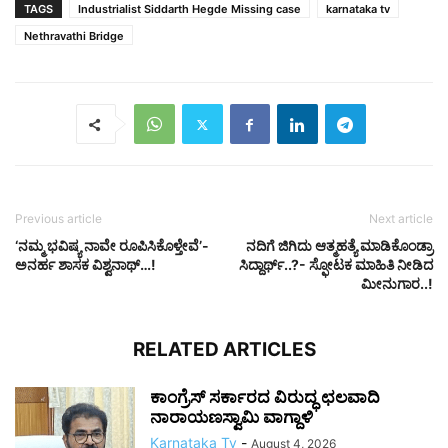
TAGS
Industrialist Siddarth Hegde Missing case
karnataka tv
Nethravathi Bridge
Previous article
Next article
‘ನಮ್ಮ ಭವಿಷ್ಯ ನಾವೇ ರೂಪಿಸಿಕೊಳ್ತೇವೆ’-
ನದಿಗೆ ಜಿಗಿದು ಆತ್ಮಹತ್ಯೆ ಮಾಡಿಕೊಂಡ್ರಾ
ಅನರ್ಹ ಶಾಸಕ ವಿಶ್ವನಾಥ್…!
ಸಿದ್ದಾರ್ಥ್..?- ಸ್ಫೋಟಕ ಮಾಹಿತಿ ನೀಡಿದ
ಮೀನುಗಾರ..!
RELATED ARTICLES
ಕಾಂಗ್ರೆಸ್ ಸರ್ಕಾರದ ವಿರುದ್ಧ ಛಲವಾದಿ
ನಾರಾಯಣಸ್ವಾಮಿ ವಾಗ್ದಾಳಿ
Karnataka Tv
-
August 4, 2026