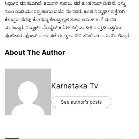
ನಿರ್ಧಾರ ಮಾಡಲಾಗಿದೆ. ಕರಾವಳಿ ಕಾವಲು ಪಡೆ ಕೂಡ ಸಾಥ್ ನೀಡಿವೆ. ಇನ್ನು
ಸಿಎಂ ಯಡಿಯೂರಪ್ಪ ಹಾಗೂ ಬಿಜೆಪಿ ಸಂಸದರು ಕೂಡ ಸಿದ್ದಾರ್ಥ್ ಪತ್ತೆಗಾಗಿ
ಕೇಂದ್ರದ ನೆರವು ಕೋರಿದ್ದು ಕೇಂದ್ರ ಗೃಹ ಸಚಿವ ಅಮಿತ್ ಶಾಗೆ ಮನವಿ
ಮಾಡಿದ್ದಾರೆ. ಸಿದ್ದಾರ್ಥ್ ಮೊಬೈಲ್ ಕರೆಗಳ ಬಗ್ಗೆ ಮಾಹಿತಿ ಸಂಗ್ರಹಿಸುತ್ತಿರೋ
ಪೊಲೀಸರು ಫೋನ್ ಸಂಭಾಷಣೆಯನ್ನು ಆಧರಿಸಿ ತನಿಖೆ ಮುಂದುವರಿಸಲಿದ್ದಾರೆ.
About The Author
Karnataka Tv
See author's posts