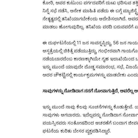
ಕೋರಿ, ಅವರ ಕುಟುಂಬ ವರ್ಗದವರಿಗೆ ದುಃಖ ಭರಿಸುವ ಶಕ್ತಿಯನ
ನಿನ್ನೆ ಸಭೆ ನಡೆಸಿ, ಅನೇಕ ಮಾಹಿತಿ ಪಡೆದು ಈ ಬಗ್ಗೆ ಮ್ಯಾಜಿಸ
ನೇತೃತ್ವದಲ್ಲಿ ತನಿಖೆಯಾಗಬೇಕೆಂದು ಆದೇಶಿಸಲಾಗಿದೆ. ಅವರು
ಮಾಡಲು ಹೋಗುವುದಿಲ್ಲ. ತನಿಖೆಯ ವರದಿ ಬರುವವರೆಗೆ ಏನೂ
ಈ ದುರ್ಘಟನೆಯಲ್ಲಿ 11 ಜನ ಸಾವನ್ನಪ್ಪಿದ್ದು, 56 ಜನ ಗಾಯಗ
ಆಸ್ಪತ್ರೆಯಲ್ಲಿ‌ ಚಿಕಿತ್ಸೆ ಪಡೆಯುತ್ತಿದ್ದು, ಗಂಭೀರವಾಗಿ ಗ
ನಡೆಯಬಾರದೆಂಬ ಕಾರಣಕ್ಕಾಗಿಯೇ ಗೃಹ ಇಲಾಖೆಯಿಂದ ಒಂದು 
ಇನ್ನು ಮುಂದೆ ಯಾವುದೇ ದೊಡ್ಡ ಸಮಾರಂಭ, ಸಭೆ, ವಿಜಯ
ಅದರ ಚೌಕಟ್ಟಿನಲ್ಲಿ ಕಾರ್ಯಕ್ರಮಗಳನ್ನು ಮಾಡಬೇಕು ಎಂದು ಎಚ್
ಸಾವುಗಳನ್ನು ನೋಡಿದಾಗ ನನಗೆ ನೋವಾಗುತ್ತಿದೆ, ಅವರೆಲ್
ಇನ್ನು ಮುಂದೆ ನಾವು ಕೆಲವು ಸೂಚನೆಗಳನ್ನು ಕೊಡುತ್ತ
ಸಾವುಗಳು ಆಗಬಾರದು. ಇದೆಲ್ಲವನ್ನು ನೋಡಿದಾಗ ನೋವಾಗುತ್
ವಯಸ್ಸಿನವರು ಸಂತೋಷದಿಂದ ಆಚರಣೆಗೆ ಬಂದಾಗ ಜೀವವನ್ನೇ‌
ಘಟನೆಯ ಕುರಿತು ಬೇಸರ ವ್ಯಕ್ತಪಡಿಸಿದ್ದಾರೆ.