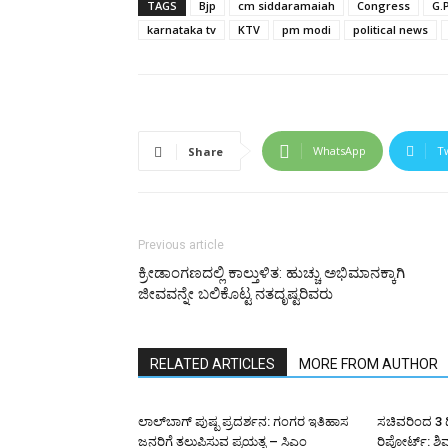
TAGS
Bjp
cm siddaramaiah
Congress
G.
karnataka tv
KTV
pm modi
political news
WhatsApp
T
Share
Previous article
ಕ್ರೀಡಾಂಗಣದಲ್ಲಿ ಕಾಲ್ತುಳಿತ: ಹುಚ್ಚು ಅಭಿಮಾನಕ್ಕಾಗಿ
ಜೀವವನ್ನೇ ಬಲಿಕೊಟ್ಟ ನತದೃಷ್ಟರಿವರು
RELATED ARTICLES
MORE FROM AUTHOR
ಲಾಲ್‌ಬಾಗ್ ಪುಷ್ಪ ಪ್ರದರ್ಶನ: ಗಂಗರ ಇತಿಹಾಸ
ಸಚಿವರಿಂದ 3 ದ
ಜನರಿಗೆ ತಲುಪಿಸುವ ಪ್ರಯತ್ನ – ಸಿಎಂ
ರಿಪೋರ್ಟ್: ಶ