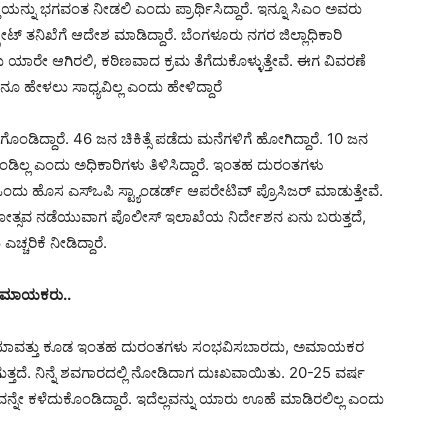
್ನು ಭಗವಂತ ನೀಡಲಿ ಎಂದು ಪ್ರಾರ್ಥಿಸಿದ್ದಾರೆ. ಇನ್ನೂ ಸಿಎಂ ಅ‌ವರು
್ಟ್ರೇಟ್ ತನಿಖೆಗೆ ಆದೇಶ ಮಾಡಿದ್ದಾರೆ. ಬೆಂಗಳೂರು ನಗರ ಜಿಲ್ಲಾಧಿಕಾರಿ
 ಯಾರೇ ಆಗಿರಲಿ, ಕಠಿಣವಾದ ಕ್ರಮ ತೆಗೆದುಕೊಳ್ಳುತ್ತೇವೆ. ಈಗ ವಿವರಣೆ
 ಹೇಳಲು ಸಾಧ್ಯವಿಲ್ಲ ಎಂದು ಹೇಳಿದ್ದಾರೆ
ೊಂಡಿದ್ದಾರೆ. 46 ಜನ ಚಿಕಿತ್ಸೆ ಪಡೆದು ಮನೆಗಳಿಗೆ ಹೋಗಿದ್ದಾರೆ. 10 ಜನ
ಾಯಗೊಂಡಿಲ್ಲ ಎಂದು ಅಧಿಕಾರಿಗಳು ತಿಳಿಸಿದ್ದಾರೆ. ಇಂತಹ ದುರಂತಗಳು
ಹೊಸ ಎಸ್‌ಒಪಿ ಸ್ಟ್ಯಾಂಡರ್ಡ್ ಆಪರೇಟಿವ್ ಪ್ರೊಸಿಜರ್ ಮಾಡುತ್ತೇವೆ.‌
ೋತ್ಸವ ನಡೆಯುವಾಗ ಪೊಲೀಸ್ ಇಲಾಖೆಯ ನಿರ್ದೇಶನ ಏನು ಬರುತ್ತದೆ,
ಚರಿಕೆ ನೀಡಿದ್ದಾರೆ.
ಲ ಅಮಾಯಕರು..
ೇವೆ. ಯಾವತ್ತು ಕೂಡ ಇಂತಹ ದುರಂತಗಳು ಸಂಭವಿಸಬಾರದು, ಅಮಾಯಕರ
ತದೆ. ನಿನ್ನೆ ಶವಗಾರದಲ್ಲಿ ನೋಡಿದಾಗ ದುಃಖವಾಯಿತು. 20-25 ವರ್ಷ
 ಕಳೆದುಕೊಂಡಿದ್ದಾರೆ. ಇದೆಲ್ಲವನ್ನು ಯಾರು ಊಹೆ ಮಾಡಿರಲಿಲ್ಲ ಎಂದು