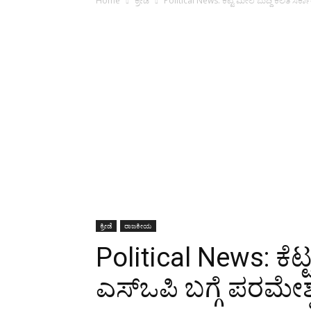
Home
ಕ್ರೀಡೆ
Political News: ಕೆಟ್ಟ ಮೇಲೆ ಬುದ್ದಿ ಕಲಿತ ಸರ್ಕ
ಕ್ರೀಡೆ
ರಾಜಕೀಯ
Political News: ಕೆಟ್
ಎಸ್ಒಪಿ ಬಗ್ಗೆ ಪರಮೇಶ್