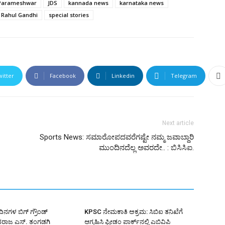
Parameshwar
JDS
kannada news
karnataka news
Rahul Gandhi
special stories
witter
Facebook
Linkedin
Telegram
Next article
Sports News: ಸಮಾರೋಪದವರೆಗಷ್ಟೇ ನಮ್ಮ ಜವಾಬ್ದಾರಿ
ಮುಂದಿನದೆಲ್ಲ ಅವರದೇ.. : ಬಿಸಿಸಿಐ.
ಿನಗಳ ಬಿಗ್ ಗ್ರೌಂಡ್
KPSC ನೇಮಕಾತಿ ಅಕ್ರಮ: ಸಿಬಿಐ ತನಿಖೆಗೆ
ಿವರಾಜ ಎಸ್. ತಂಗಡಗಿ
ಆಗ್ರಹಿಸಿ ಫ್ರೀಡಂ ಪಾರ್ಕ್‌ನಲ್ಲಿ ಎಬಿವಿಪಿ