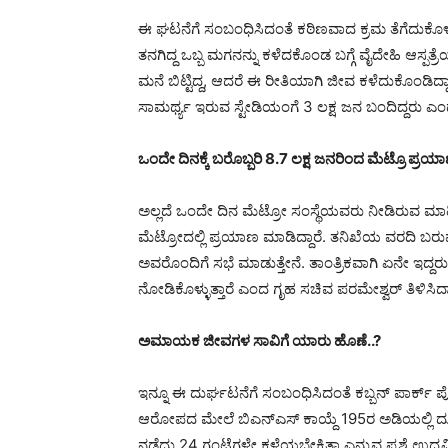
ಈ ಘಟನೆಗೆ ಸಂಬಂಧಿಸಿದಂತೆ ಕಠಿಣವಾದ ಕ್ರಮ ತೆಗೆದುಕೊಳ್ಳುತ್ತ
ತನಗಿದ್ದ ಒಬ್ಬ ಮಗನನ್ನು ಕಳೆದಕೊಂಡ ಬಗ್ಗೆ ವೈದೇಹಿ ಆಸ್ಪತ್
ಮನೆ ಬಿಟ್ಟಿದ್ದ, ಆದರೆ ಈ ರೀತಿಯಾಗಿ ಜೀವ ಕಳೆದುಕೊಂಡಿದ
ಸಾಮರ್ಥ್ಯ ಇರುವ ಸ್ಟೇಡಿಯಂಗೆ 3 ಲಕ್ಷ‌ ಜನ ಬಂದಿದ್ದರು ಎಂದ
ಒಂದೇ ದಿನಕ್ಕೆ ಬರೊಬ್ಬರಿ 8.7 ಲಕ್ಷ ಜನರಿಂದ ಮೆಟ್ರೊ ಪ್ರಯಾ
ಅಲ್ಲದೆ ಒಂದೇ ದಿನ ಮೆಟ್ರೋ ಸಂಸ್ಥೆಯವರು ನೀಡಿರುವ ಮಾಹಿತಿ
ಮೆಟ್ರೋದಲ್ಲಿ ಪ್ರಯಾಣ‌ ಮಾಡಿದ್ದಾರೆ. ತನಿಖೆಯ ವರದಿ ಬರುವವ
ಅವರೊಂದಿಗೆ ಸಭೆ ಮಾಡುತ್ತೇನೆ. ತಾಂತ್ರಿಕವಾಗಿ ಏನೇ ಇದ
ನೋಡಿಕೊಳ್ಳುತ್ತಾರೆ ಎಂದ ಗೃಹ ಸಚಿವ ಪರಮೇಶ್ವರ್ ತಿಳಿಸಿದ್ದಾ
ಅಮಾಯಕ ಜೀವಗಳ ಸಾವಿಗೆ ಯಾರು ಹೊಣೆ..?
ಇನ್ನೂ ಈ ದುರ್ಘಟನೆಗೆ ಸಂಬಂಧಿಸಿದಂತೆ ಕಬ್ಬನ್ ಪಾರ್ಕ್ ಪೊಲೀಸ
ಆರೋಪದ ಮೇಲೆ ಬಿಎನ್​ಎಸ್​​ ಕಾಯ್ದೆ 195ರ ಅಡಿಯಲ್ಲಿ
ನಡೆದು 24 ಗಂಟೆಗಳೇ ಕಳೆಯಬೇಕಿತ್ತಾ ಎನ್ನುವ ಪ್ರಶ್ನೆ ಉದ್