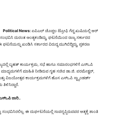
Political News:
ಐಪಿಎಲ್ ಚೊಚ್ಚಲ ಟ್ರೋಫಿ ಗೆದ್ದ ಖುಷಿಯಲ್ಲಿ ಆರ್​
ತ ಸಂಭವಿಸಿ ದುರಂತ ಅಂತ್ಯಕಂಡಿದ್ದು, ಘಟನೆಯಿಂದ ರಾಜ್ಯ ಸರ್ಕಾರದ
ಳೂ ಈ ಘಟನೆಯನ್ನು ಖಂಡಿಸಿ ಸರ್ಕಾರದ ವಿರುದ್ಧ ಮುಗಿಬಿದ್ದಿದ್ದು, ಪ್ರಕರಣ
ಜ್ಯದಲ್ಲಿ ಬೃಹತ್ ಕಾರ್ಯಕ್ರಮ, ಸಭೆ ಹಾಗೂ ಸಮಾರಂಭಗಳಿಗೆ ಎಸ್​​ಒಪಿ
ತು ಮಾಧ್ಯಮಗಳಿಗೆ ಮಾಹಿತಿ ನೀಡಿರುವ ಗೃಹ ಸಚಿವ ಡಾ.ಜಿ. ಪರಮೇಶ್ವರ್,
ತ್ತು ವಿಜಯೋತ್ಸವ ಕಾರ್ಯಕ್ರಮಗಳಿಗೆ ಹೊಸ ಎಸ್‌ಒಪಿ ಸ್ಟ್ಯಾಂಡರ್ಡ್
ಿಳಿಸಿದ್ದಾರೆ.
ಸ್​ಒಪಿ ಜಾರಿ..
ೂ ಸಂಭವಿಸಿರಲಿಲ್ಲ. ಈ ದುರ್ಘಟನೆಯಲ್ಲಿ ಸಾವನ್ನಪ್ಪಿರುವವರ ಆತ್ಮಕ್ಕೆ ಶಾಂತಿ