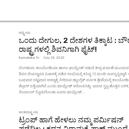
ರಾಷ್ಟ್ರೀಯ
ಒಂದು ದೇಗುಲ, 2 ದೇಶಗಳ ತಿಕ್ಕಾಟ : ಬೌದ
ರಾಷ್ಟ್ರಗಳಲ್ಲಿ ಶಿವನಿಗಾಗಿ ಫೈಟ್!
Karnataka Tv
-
July 25, 2025
ಬೆಂಗಳೂರು: ಕಾಂಬೋಡಿಯಾ ಹಾಗೂ ಥಾಯ್ಲೆಂಡ್‌ ನಡುವೆ ತೀವ್ರ ಘರ್ಷಣೆ ಮುಂದುವರ
ಶಿವನ ದೇವಸ್ಥಾನದ ವಿಚಾರಕ್ಕೆ ನಡೆದ ಗಲಭೆಯಲ್ಲಿ ಕನಿಷ್ಠ 13 ಮಂದಿ ಸಾವನ್ನಪ್ಪಿದ್ದಾರೆ.
ಬುಧವಾರ ದಟ್ಟವಾದ ಅರಣ್ಯಕ್ಕೆ ಸೇರಿರುವ ಡ್ಯಾಂಗ್ರೆಕ್ ಪರ್ವತ ಶ್ರೇಣಿಯಲ್ಲಿ ಕಾಂಬೋ
ಡ್ರೋನ್ ಪತ್ತೆಯಾಗಿದೆ ಎಂದು ಥಾಯ್ಲೆಂಡ್‌ ಆರೋಪಿಸಿತ್ತು. ಇದಾದ ಸ್ವಲ್ಪ ಹೊತ್ತಿನ ಬಳಿಕ
ನೆಲಬಾಂಬ್ ಸ್ಫೋಟಗೊಂಡು ಐವರು ಥಾಯ್ಲೆಂಡ್‌...
ಅಂತಾರಾಷ್ಟ್ರೀಯ
ಟ್ರಂಪ್‌ ಹಾಗೆ ಹೇಳಲು ನಮ್ಮ ಪರ್ಮಿಷನ್‌
ಪಡೆದಿಲ್ಲ : ಕದನ ವಿರಾಮಕ್ಕೆ ಪಾಕ್‌ ಮುಂದೆ