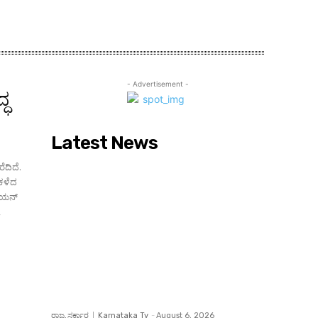
- Advertisement -
್ಧ
Latest News
ೆದಿದೆ.
 ಕಳೆದ
ಡಿಯನ್
,
ರಾಜ್ಯ ಸರ್ಕಾರ
Karnataka Tv
-
August 6, 2026