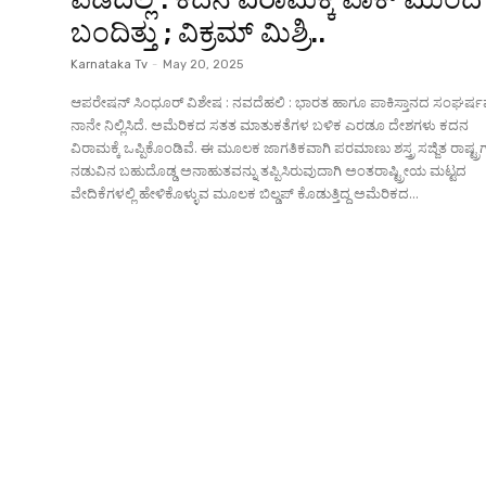
ಬಂದಿತ್ತು ; ವಿಕ್ರಮ್‌ ಮಿಶ್ರಿ..
Karnataka Tv
-
May 20, 2025
ಆಪರೇಷನ್ ಸಿಂಧೂರ್‌ ವಿಶೇಷ : ನವದೆಹಲಿ : ಭಾರತ ಹಾಗೂ ಪಾಕಿಸ್ತಾನದ ಸಂಘರ್ಷವನ್ನು
ನಾನೇ ನಿಲ್ಲಿಸಿದೆ. ಅಮೆರಿಕದ ಸತತ ಮಾತುಕತೆಗಳ ಬಳಿಕ ಎರಡೂ ದೇಶಗಳು ಕದನ
ವಿರಾಮಕ್ಕೆ ಒಪ್ಪಿಕೊಂಡಿವೆ. ಈ ಮೂಲಕ ಜಾಗತಿಕವಾಗಿ ಪರಮಾಣು ಶಸ್ತ್ರ ಸಜ್ಜಿತ ರಾಷ್ಟ್
ನಡುವಿನ ಬಹುದೊಡ್ಡ ಅನಾಹುತವನ್ನು ತಪ್ಪಿಸಿರುವುದಾಗಿ ಅಂತರಾಷ್ಟ್ರೀಯ ಮಟ್ಟದ
ವೇದಿಕೆಗಳಲ್ಲಿ ಹೇಳಿಕೊಳ್ಳುವ ಮೂಲಕ ಬಿಲ್ಡಪ್‌ ಕೊಡುತ್ತಿದ್ದ ಅಮೆರಿಕದ...