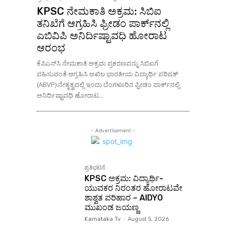
KPSC ನೇಮಕಾತಿ ಅಕ್ರಮ: ಸಿಬಿಐ
ತನಿಖೆಗೆ ಆಗ್ರಹಿಸಿ ಫ್ರೀಡಂ ಪಾರ್ಕ್‌ನಲ್ಲಿ
ಎಬಿವಿಪಿ ಅನಿರ್ದಿಷ್ಟಾವಧಿ ಹೋರಾಟ
ಆರಂಭ
ಕೆಪಿಎಸ್‌ಸಿ ನೇಮಕಾತಿ ಅಕ್ರಮ ಪ್ರಕರಣವನ್ನು ಸಿಬಿಐಗೆ
ವಹಿಸುವಂತೆ ಆಗ್ರಹಿಸಿ ಅಖಿಲ ಭಾರತೀಯ ವಿದ್ಯಾರ್ಥಿ ಪರಿಷತ್
(ABVP) ನೇತೃತ್ವದಲ್ಲಿ ಇಂದು ಬೆಂಗಳೂರಿನ ಫ್ರೀಡಂ ಪಾರ್ಕ್‌ನಲ್ಲಿ
ಅನಿರ್ದಿಷ್ಟಾವಧಿ ಹೋರಾಟ...
- Advertisement -
ಪ್ರತಿಭಟನೆ
KPSC ಅಕ್ರಮ: ವಿದ್ಯಾರ್ಥಿ-
ಯುವಕರ ನಿರಂತರ ಹೋರಾಟವೇ
ಶಾಶ್ವತ ಪರಿಹಾರ – AIDYO
ಮುಖಂಡ ಜಯಣ್ಣ
Karnataka Tv
-
August 5, 2026