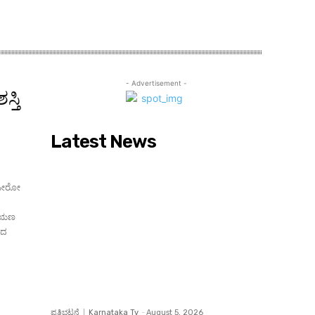
- Advertisement -
್ತಿ
Latest News
್ ಹೀರೋ
ರಾಯಣ
ಮಾದ
ಪ್ರತಿಭಟನೆ
Karnataka Tv
-
August 5, 2026