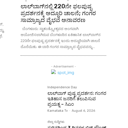
ಲಾಲ್‌ಬಾಗ್‌ನಲ್ಲಿ 220ನೇ ಫಲಪುಷ್ಪ
ಪ್ರದರ್ಶನಕ್ಕೆ ಅದ್ಧೂರಿ ಚಾಲನೆ; ಗಂಗರ
ಸಾಮ್ರಾಜ್ಯದ ವೈಭವ ಅನಾವರಣ
ಸ್,
ಬೆಂಗಳೂರು: ಸ್ವಾತಂತ್ರ್ಯೋತ್ಸವದ ಅಂಗವಾಗಿ
ದು,
ಆಯೋಜಿಸಲಾಗಿರುವ ಬೆಂಗಳೂರಿನ ಐತಿಹಾಸಿಕ ಲಾಲ್‌ಬಾಗ್‌ನ
ೆ.
220ನೇ ಫಲಪುಷ್ಪ ಪ್ರದರ್ಶನಕ್ಕೆ ಇಂದು ಅದ್ಧೂರಿಯಾಗಿ ಚಾಲನೆ
ದೊರೆಯಿತು. ಈ ಬಾರಿ ಗಂಗರ ಸಾಮ್ರಾಜ್ಯದ ವೈಭವವನ್ನು...
- Advertisement -
Independence Day
ಲಾಲ್‌ಬಾಗ್ ಪುಷ್ಪ ಪ್ರದರ್ಶನ: ಗಂಗರ
ಇತಿಹಾಸ ಜನರಿಗೆ ತಲುಪಿಸುವ
ಪ್ರಯತ್ನ – ಸಿಎಂ
Karnataka Tv
-
August 6, 2026
ಜಿಲ್ಲಾ ಸುದ್ದಿಗಳು
ಸಚಿವರಿಂದ 3 ದಿನಗಳ ಬಿಗ್ ಗ್ರೌಂಡ್