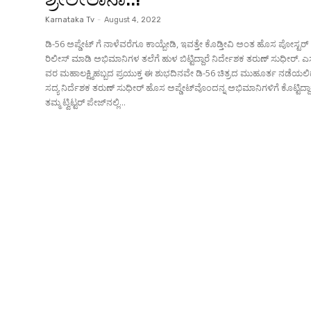
Karnataka Tv
-
August 4, 2022
ಡಿ-56 ಅಪ್ಡೇಟ್ ಗೆ ನಾಳೆವರೆಗೂ ಕಾಯ್ಬೇಡಿ, ಇವತ್ತೇ ಕೊಡ್ತೀವಿ ಅಂತ ಹೊಸ ಪೋಸ್ಟರ್
ರಿಲೀಸ್ ಮಾಡಿ ಅಭಿಮಾನಿಗಳ ತಲೆಗೆ ಹುಳ ಬಿಟ್ಟಿದ್ದಾರೆ ನಿರ್ದೇಶಕ ತರುಣ್ ಸುಧೀರ್. ಎ
ವರ ಮಹಾಲಕ್ಷ್ಮಿಹಬ್ಬದ ಪ್ರಯುಕ್ತ ಈ ಶುಭದಿನವೇ ಡಿ-56 ಚಿತ್ರದ ಮುಹೂರ್ತ ನಡೆಯಲಿದ್
ಸದ್ಯ ನಿರ್ದೆಶಕ ತರುಣ್ ಸುಧೀರ್ ಹೊಸ ಅಪ್ಡೇಟ್‌ವೊಂದನ್ನ ಅಭಿಮಾನಿಗಳಿಗೆ ಕೊಟ್ಟಿದ್ದಾರ
ತಮ್ಮ ಟ್ವಿಟ್ಟರ್ ಪೇಜ್‌ನಲ್ಲಿ...