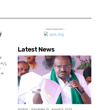
- Advertisement -
ಕ
Latest News
ಕೆ
್ಯಸ್ಥ
ು
ರಾಜಕೀಯ
Karnataka Tv
-
August 8, 2026