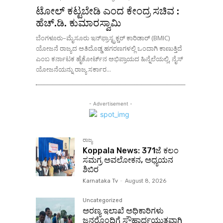
ಟೋಲ್ ಕಟ್ಟಬೇಡಿ ಎಂದ ಕೇಂದ್ರ ಸಚಿವ :
ಹೆಚ್.ಡಿ. ಕುಮಾರಸ್ವಾಮಿ
ಬೆಂಗಳೂರು–ಮೈಸೂರು ಇನ್‌ಫ್ರಾಸ್ಟ್ರಕ್ಚರ್ ಕಾರಿಡಾರ್ (BMIC)
ಯೋಜನೆ ರಾಜ್ಯದ ಅತಿದೊಡ್ಡ ಹಗರಣಗಳಲ್ಲಿ ಒಂದಾಗಿ ಕಾಣುತ್ತಿದೆ
ಎಂಬ ಕರ್ನಾಟಕ ಹೈಕೋರ್ಟ್‌ನ ಅಭಿಪ್ರಾಯದ ಹಿನ್ನೆಲೆಯಲ್ಲಿ, ನೈಸ್
ಯೋಜನೆಯನ್ನು ರಾಜ್ಯ ಸರ್ಕಾರ...
- Advertisement -
ರಾಜ್ಯ
Koppala News: 371ಜೆ ಕಲಂ
ಸಮಗ್ರ ಅವಲೋಕನ, ಅಧ್ಯಯನ
ಶಿಬಿರ
Karnataka Tv
-
August 8, 2026
Uncategorized
ಅರಣ್ಯ ಇಲಾಖೆ ಅಧಿಕಾರಿಗಳು
ಜನರೊಂದಿಗೆ ಸೌಹಾರ್ದಯುತವಾಗಿ