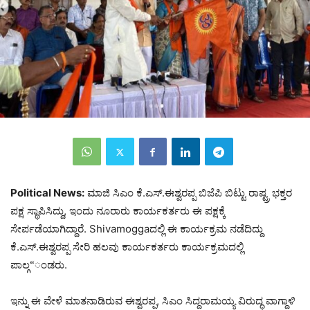
Political News:
ಮಾಜಿ ಸಿಎಂ ಕೆ.ಎಸ್.ಈಶ್ವರಪ್ಪ ಬಿಜೆಪಿ ಬಿಟ್ಟು ರಾಷ್ಟ್ರ ಭಕ್ತರ
ಪಕ್ಷ ಸ್ಥಾಪಿಸಿದ್ದು, ಇಂದು ನೂರಾರು ಕಾರ್ಯಕರ್ತರು ಈ ಪಕ್ಷಕ್ಕೆ
ಸೇರ್ಪಡೆಯಾಗಿದ್ದಾರೆ. Shivamoggaದಲ್ಲಿ ಈ ಕಾರ್ಯಕ್ರಮ ನಡೆದಿದ್ದು
ಕೆ.ಎಸ್.ಈಶ್ವರಪ್ಪ ಸೇರಿ ಹಲವು ಕಾರ್ಯಕರ್ತರು ಕಾರ್ಯಕ್ರಮದಲ್ಲಿ
ಪಾಲ್ಗ“ಂಡರು.
ಇನ್ನು ಈ ವೇಳೆ ಮಾತನಾಡಿರುವ ಈಶ್ವರಪ್ಪ, ಸಿಎಂ ಸಿದ್ದರಾಮಯ್ಯ ವಿರುದ್ಧ ವಾಗ್ದಾಳಿ