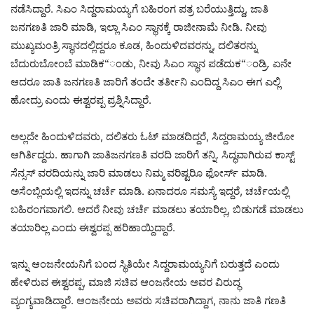
ನಡೆಸಿದ್ದಾರೆ. ಸಿಎಂ ಸಿದ್ದರಾಮಯ್ಯಗೆ ಬಹಿರಂಗ ಪತ್ರ ಬರೆಯುತ್ತಿದ್ದು, ಜಾತಿ
ಜನಗಣತಿ ಜಾರಿ ಮಾಡಿ, ಇಲ್ಲಾ ಸಿಎಂ ಸ್ಥಾನಕ್ಕೆ ರಾಜೀನಾಮೆ ನೀಡಿ. ನೀವು
ಮುಖ್ಯಮಂತ್ರಿ ಸ್ಥಾನದಲ್ಲಿದ್ದರೂ ಕೂಡ, ಹಿಂದುಳಿದವರನ್ನು, ದಲಿತರನ್ನು
ಬೆದುರುಬೋಂಬೆ ಮಾಡಿಕ“ಂಡು, ನೀವು ಸಿಎಂ ಸ್ಥಾನ ಪಡೆದುಕ“ಂಡ್ರಿ. ಏನೇ
ಆದರೂ ಜಾತಿ ಜನಗಣತಿ ಜಾರಿಗೆ ತಂದೇ ತರ್ತೀನಿ ಎಂದಿದ್ದ ಸಿಎಂ ಈಗ ಎಲ್ಲಿ
ಹೋದ್ರು ಎಂದು ಈಶ್ವರಪ್ಪ ಪ್ರಶ್ನಿಸಿದ್ದಾರೆ.
ಅಲ್ಲದೇ ಹಿಂದುಳಿದವರು, ದಲಿತರು ಓಟ್ ಮಾಡದಿದ್ದರೆ, ಸಿದ್ದರಾಮಯ್ಯ ಜೀರೋ
ಆಗಿರ್ತಿದ್ದರು. ಹಾಗಾಗಿ ಜಾತಿಜನಗಣತಿ ವರದಿ ಜಾರಿಗೆ ತನ್ನಿ. ಸಿದ್ಧವಾಗಿರುವ ಕಾಸ್ಟ್
ಸೆನ್ಸಸ್ ವರದಿಯನ್ನು ಜಾರಿ ಮಾಡಲು ನಿಮ್ಮ ವರಿಷ್ಟರಿೂ ಫೋರ್ಸ್ ಮಾಡಿ.
ಅಸೆಂಬ್ಲಿಯಲ್ಲಿ ಇದನ್ನು ಚರ್ಚೆ ಮಾಡಿ. ಏನಾದರೂ ಸಮಸ್ಯೆ ಇದ್ದರೆ, ಚರ್ಚೆಯಲ್ಲಿ
ಬಹಿರಂಗವಾಗಲಿ. ಆದರೆ ನೀವು ಚರ್ಚೆ ಮಾಡಲು ತಯಾರಿಲ್ಲ, ಬಿಡುಗಡೆ ಮಾಡಲು
ತಯಾರಿಲ್ಲ ಎಂದು ಈಶ್ವರಪ್ಪ ಹರಿಹಾಯ್ದಿದ್ದಾರೆ.
ಇನ್ನು ಆಂಜನೇಯನಿಗೆ ಬಂದ ಸ್ಥಿತಿಯೇ ಸಿದ್ದರಾಮಯ್ಯನಿಗೆ ಬರುತ್ತದೆ ಎಂದು
ಹೇಳಿರುವ ಈಶ್ವರಪ್ಪ, ಮಾಜಿ ಸಚಿವ ಆಂಜನೇಯ ಅವರ ವಿರುದ್ಧ
ವ್ಯಂಗ್ಯವಾಡಿದ್ದಾರೆ. ಆಂಜನೇಯ ಅವರು ಸಚಿವರಾಗಿದ್ದಾಗ, ನಾನು ಜಾತಿ ಗಣತಿ