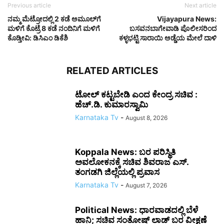
Previous article
Next article
ನಮ್ಮ ಮೆಟ್ರೋದಲ್ಲಿ 2 ಕಡೆ ಅಮೂಲ್‌ಗೆ
Vijayapura News:
ಮಳಿಗೆ ಕೊಟ್ರೆ 8 ಕಡೆ ನಂದಿನಿಗೆ ಮಳಿಗೆ
ಬಸವನಬಾಗೇವಾಡಿ ಪೊಲೀಸರಿಂದ
ಕೊಡ್ತೀವಿ: ಡಿಸಿಎಂ ಡಿಕೆಶಿ
ಕಳ್ಳಭಟ್ಟಿ ಸಾರಾಯಿ ಅಡ್ಡೆಯ ಮೇಲೆ ದಾಳಿ
RELATED ARTICLES
ಟೋಲ್ ಕಟ್ಟಬೇಡಿ ಎಂದ ಕೇಂದ್ರ ಸಚಿವ :
ಹೆಚ್.ಡಿ. ಕುಮಾರಸ್ವಾಮಿ
Karnataka Tv
-
August 8, 2026
Koppala News: ಬರ ಪರಿಸ್ಥಿತಿ
ಅವಲೋಕನಕ್ಕೆ ಸಚಿವ ಶಿವರಾಜ ಎಸ್.
ತಂಗಡಗಿ ಜಿಲ್ಲೆಯಲ್ಲಿ ಪ್ರವಾಸ
Karnataka Tv
-
August 7, 2026
Political News: ಧಾರವಾಡದಲ್ಲಿ ಬೆಳೆ
ಹಾನಿ; ಸಚಿವ ಸಂತೋಷ್ ಲಾಡ್ ಬರ ವೀಕ್ಷಣೆ