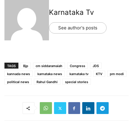
Karnataka Tv
See author's posts
TAGS
Bjp
cm siddaramaiah
Congress
JDS
kannada news
karnataka news
karnataka tv
KTV
pm modi
political news
Rahul Gandhi
special stories