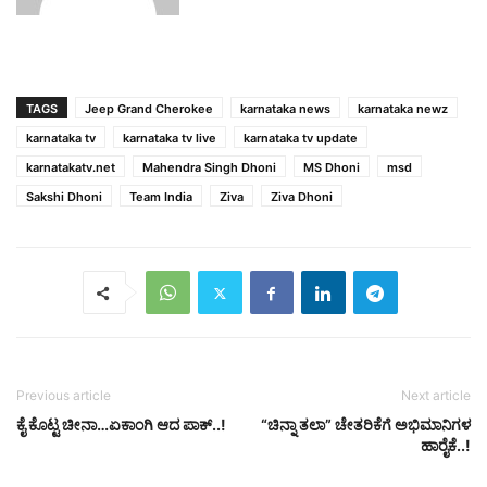
TAGS
Jeep Grand Cherokee
karnataka news
karnataka newz
karnataka tv
karnataka tv live
karnataka tv update
karnatakatv.net
Mahendra Singh Dhoni
MS Dhoni
msd
Sakshi Dhoni
Team India
Ziva
Ziva Dhoni
Previous article
Next article
ಕೈ ಕೊಟ್ಟ ಚೀನಾ…ಏಕಾಂಗಿ ಆದ ಪಾಕ್..!
“ಚಿನ್ನಾ ತಲಾ” ಚೇತರಿಕೆಗೆ ಅಭಿಮಾನಿಗಳ
ಹಾರೈಕೆ..!