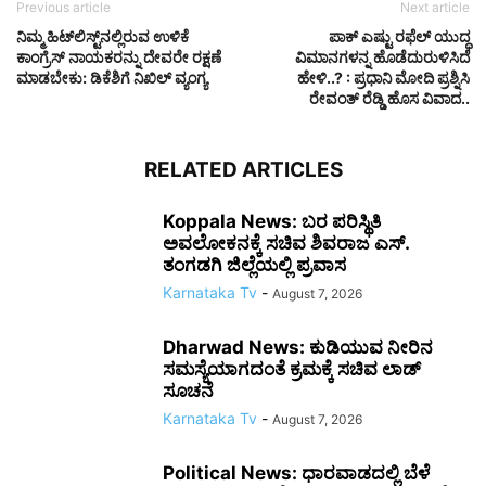
Previous article
Next article
ನಿಮ್ಮ ಹಿಟ್‌ಲಿಸ್ಟ್‌ನಲ್ಲಿರುವ ಉಳಿಕೆ
ಪಾಕ್‌ ಎಷ್ಟು ರಫೆಲ್‌ ಯುದ್ಧ
ಕಾಂಗ್ರೆಸ್ ನಾಯಕರನ್ನು ದೇವರೇ ರಕ್ಷಣೆ
ವಿಮಾನಗಳನ್ನ ಹೊಡೆದುರುಳಿಸಿದೆ
ಮಾಡಬೇಕು: ಡಿಕೆಶಿಗೆ ನಿಖಿಲ್ ವ್ಯಂಗ್ಯ
ಹೇಳಿ..? : ಪ್ರಧಾನಿ ಮೋದಿ ಪ್ರಶ್ನಿಸಿ
ರೇವಂತ್‌ ರೆಡ್ಡಿ ಹೊಸ ವಿವಾದ..
RELATED ARTICLES
Koppala News: ಬರ ಪರಿಸ್ಥಿತಿ
ಅವಲೋಕನಕ್ಕೆ ಸಚಿವ ಶಿವರಾಜ ಎಸ್.
ತಂಗಡಗಿ ಜಿಲ್ಲೆಯಲ್ಲಿ ಪ್ರವಾಸ
Karnataka Tv
-
August 7, 2026
Dharwad News: ಕುಡಿಯುವ ನೀರಿನ
ಸಮಸ್ಯೆಯಾಗದಂತೆ ಕ್ರಮಕ್ಕೆ ಸಚಿವ ಲಾಡ್
ಸೂಚನೆ
Karnataka Tv
-
August 7, 2026
Political News: ಧಾರವಾಡದಲ್ಲಿ ಬೆಳೆ