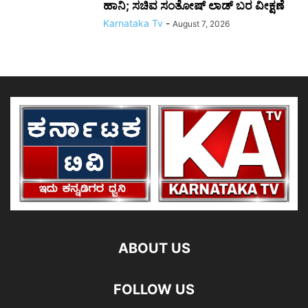
ಹಾನಿ; ಸಚಿವ ಸಂತೋಷ್ ಲಾಡ್ ಬರ ವೀಕ್ಷಣೆ
Karnataka Tv
-
August 7, 2026
ABOUT US
FOLLOW US