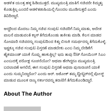
ಆಡಳಿತ ಯಂತ್ರ ಹಳ್ಳ ಹಿಡಿಯುತ್ತದೆ. ಮುಖ್ಯಮಂತ್ರಿ ಮಾತಿಗೆ ಸಚಿವರೇ ಕಿಮ್ಮತ್ತು
ಕೊಡುತ್ತಿಲ್ಲ ಎಂದರೆ ಆಡಳಿತಶಾಹಿಯಲ್ಲಿ ಗೊಂದಲ ಮೂಡಿಸುತ್ತದೆ ಎಂದು
ತಿವಿದಿದ್ದಾರೆ.
ಆದ್ದರಿಂದ ಮೊದಲು ನಿಮ್ಮ ಸಚಿವ ಸಂಪುಟ ಸಚಿವರಿಗೆ ನಿಮ್ಮ ಮಾತು, ಆದೇಶ
ಪಾಲನೆ ಮಾಡುವಂತೆ ಕ್ಲಾಸ್ ತೆಗೆದುಕೊಂಡು ತಾಕೀತು ಮಾಡಿ. ಕೆಲಸ ಮಾಡದ
ಸೋಮಾರಿ ಸಚಿವರನ್ನು ಸಂಪುಟದಿಂದ ಕಿತ್ತು ಬಿಸಾಕಿ ಸಮರ್ಥರನ್ನು ತೆಗೆದುಕೊಳ್ಳಿ.
ಇಷ್ಟಕ್ಕೂ ಸಚಿವ ಸಂಪುಟ ವಿಸ್ತರಣೆ ಮಾಡಬೇಕು ಎಂಬ ನಿಮ್ಮ ಬೇಡಿಕೆಗೆ
ಹೈಕಮಾಂಡ್ ಯಾಕೆ ಸೊಪ್ಪು ಹಾಕುತ್ತಿಲ್ಲ? ಇದು ತಾವು ಔಟ್‌ ಗೋಯಿಂಗ್ ಸಿಎಂ
ಎಂಬುದಕ್ಕೆ ಪರೋಕ್ಷ ಸೂಚನೆಯೋ? ಅಥವಾ ಹೇಗಿದ್ದರೂ ಮುಖ್ಯಮಂತ್ರಿ
ಬದಲಾವಣೆ ಆಗಲಿದೆ, ಈಗ ಸಂಪುಟ ವಿಸ್ತರಣೆ ಅಥವಾ ಪುನಾರಾಚನೆ ಯಾಕೆ
ಎಂದು ಸುಮ್ಮನಿದ್ದಾರೋ? ಎಂದು ಆರ್‌. ಅಶೋಕ್‌ ತಮ್ಮ ಟ್ವೀಟ್ಟರ್‌ನಲ್ಲಿ ಪೋಸ್ಟ್‌
ಮಾಡುವ ಮೂಲಕ ರಾಜ್ಯ ಸರ್ಕಾರವನ್ನು ತರಾಟೆಗೆ ತೆಗೆದುಕೊಂಡಿದ್ದಾರೆ.
About The Author