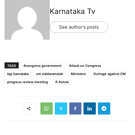
Karnataka Tv
See author's posts
TAGS
#congress government
Attack on Congress
bjp karnataka
cm siddaramaiah
Ministers
Outrage against CM
progress review meeting
R Ashok