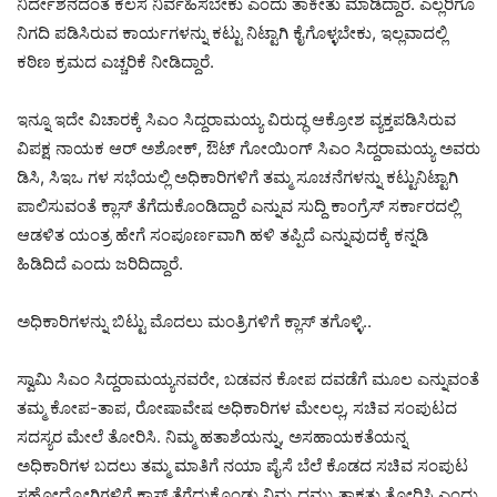
ನಿರ್ದೇಶನದಂತೆ ಕೆಲಸ ನಿರ್ವಹಿಸಬೇಕು ಎಂದು ತಾಕೀತು ಮಾಡಿದ್ದಾರೆ. ಎಲ್ಲರಿಗೂ
ನಿಗದಿ ಪಡಿಸಿರುವ ಕಾರ್ಯಗಳನ್ನು ಕಟ್ಟು ನಿಟ್ಟಾಗಿ ಕೈಗೊಳ್ಳಬೇಕು, ಇಲ್ಲವಾದಲ್ಲಿ
ಕಠಿಣ ಕ್ರಮದ ಎಚ್ಚರಿಕೆ ನೀಡಿದ್ದಾರೆ.
ಇನ್ನೂ ಇದೇ ವಿಚಾರಕ್ಕೆ ಸಿಎಂ ಸಿದ್ದರಾಮಯ್ಯ ವಿರುದ್ಧ ಆಕ್ರೋಶ ವ್ಯಕ್ತಪಡಿಸಿರುವ
ವಿಪಕ್ಷ ನಾಯಕ ಆರ್‌ ಅಶೋಕ್‌, ಔಟ್‌ ಗೋಯಿಂಗ್ ಸಿಎಂ ಸಿದ್ದರಾಮಯ್ಯ ಅವರು
ಡಿಸಿ, ಸಿಇಒ ಗಳ ಸಭೆಯಲ್ಲಿ ಅಧಿಕಾರಿಗಳಿಗೆ ತಮ್ಮ ಸೂಚನೆಗಳನ್ನು ಕಟ್ಟುನಿಟ್ಟಾಗಿ
ಪಾಲಿಸುವಂತೆ ಕ್ಲಾಸ್ ತೆಗೆದುಕೊಂಡಿದ್ದಾರೆ ಎನ್ನುವ ಸುದ್ದಿ ಕಾಂಗ್ರೆಸ್ ಸರ್ಕಾರದಲ್ಲಿ
ಆಡಳಿತ ಯಂತ್ರ ಹೇಗೆ ಸಂಪೂರ್ಣವಾಗಿ ಹಳಿ ತಪ್ಪಿದೆ ಎನ್ನುವುದಕ್ಕೆ ಕನ್ನಡಿ
ಹಿಡಿದಿದೆ ಎಂದು ಜರಿದಿದ್ದಾರೆ.
ಅಧಿಕಾರಿಗಳನ್ನು ಬಿಟ್ಟು ಮೊದಲು ಮಂತ್ರಿಗಳಿಗೆ ಕ್ಲಾಸ್‌ ತಗೊಳ್ಳಿ..
ಸ್ವಾಮಿ ಸಿಎಂ ಸಿದ್ದರಾಮಯ್ಯನವರೇ, ಬಡವನ ಕೋಪ ದವಡೆಗೆ ಮೂಲ ಎನ್ನುವಂತೆ
ತಮ್ಮ ಕೋಪ-ತಾಪ, ರೋಷಾವೇಷ ಅಧಿಕಾರಿಗಳ ಮೇಲಲ್ಲ, ಸಚಿವ ಸಂಪುಟದ
ಸದಸ್ಯರ ಮೇಲೆ ತೋರಿಸಿ. ನಿಮ್ಮ ಹತಾಶೆಯನ್ನು, ಅಸಹಾಯಕತೆಯನ್ನ
ಅಧಿಕಾರಿಗಳ ಬದಲು ತಮ್ಮ ಮಾತಿಗೆ ನಯಾ ಪೈಸೆ ಬೆಲೆ ಕೊಡದ ಸಚಿವ ಸಂಪುಟ
ಸಹೋದ್ಯೋಗಿಗಳಿಗೆ ಕ್ಲಾಸ್ ತೆಗೆದುಕೊಂಡು ನಿಮ್ಮ ದಮ್ಮು ತಾಕತ್ತು ತೋರಿಸಿ ಎಂದು