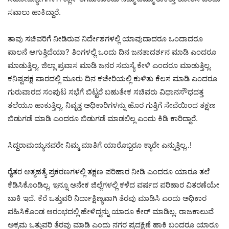
ಸವಾಲು ಹಾಕಿದ್ದಾರೆ.
ತಾವು ಸಚಿವರಿಗೆ ನೀಡಿರುವ ನಿರ್ದೇಶಗಳಲ್ಲಿ ಯಾವುದಾದರೂ ಒಂದಾದರೂ
ಪಾಲನೆ ಆಗುತ್ತಿದೆಯಾ? ತಿಂಗಳಲ್ಲಿ ಒಂದು ದಿನ ಜನತಾದರ್ಶನ ಮಾಡಿ ಎಂದರೂ
ಮಾಡುತ್ತಿಲ್ಲ. ಜಿಲ್ಲಾ ಪ್ರವಾಸ ಮಾಡಿ ಜನರ ಸಮಸ್ಯೆ ಕೇಳಿ ಎಂದರೂ ಮಾಡುತ್ತಿಲ್ಲ.
ಕನಿಷ್ಟಪಕ್ಷ ವಾರದಲ್ಲಿ ಮೂರು ದಿನ ಕಚೇರಿಯಲ್ಲಿ ಕುಳಿತು ಕೆಲಸ ಮಾಡಿ ಎಂದರೂ
ಗುರುವಾರದ ಸಂಪುಟ ಸಭೆಗೆ ಬಿಟ್ಟರೆ ಬಹುತೇಕ ಸಚಿವರು ವಿಧಾನಸೌಧದತ್ತ
ತಲೆಯೂ ಹಾಕುತ್ತಿಲ್ಲ. ನಿವೃತ್ತ ಅಧಿಕಾರಿಗಳನ್ನು ಹೊರ ಗುತ್ತಿಗೆ ಸೇವೆಯಿಂದ ತಕ್ಷಣ
ಬಿಡುಗಡೆ ಮಾಡಿ ಎಂದರೂ ಬಿಡುಗಡೆ ಮಾಡಲಿಲ್ಲ ಎಂದು ಕಿಡಿ ಕಾರಿದ್ದಾರೆ.
ಸಿದ್ದರಾಮಯ್ಯನವರೇ ನಿಮ್ಮ ಮಾತಿಗೆ ಯಾರೊಬ್ಬರೂ ಕ್ಯಾರೇ ಎನ್ನುತ್ತಿಲ್ಲ..!
ರೈತರ ಆತ್ಮಹತ್ಯೆ ಪ್ರಕರಣಗಳಲ್ಲಿ ತಕ್ಷಣ ಪರಿಹಾರ ನೀಡಿ ಎಂದರೂ ಯಾರೂ ತಲೆ
ಕೆಡಿಸಿಕೊಂಡಿಲ್ಲ. ಇನ್ನೂ ಅನೇಕ ಜಿಲ್ಲೆಗಳಲ್ಲಿ ಕಳೆದ ವರ್ಷದ ಪರಿಹಾರ ವಿತರಣೆಯೇ
ಬಾಕಿ ಇದೆ. ಕೆರೆ ಒತ್ತುವರಿ ನಿರ್ದಾಕ್ಷಿಣ್ಯವಾಗಿ ತೆರವು ಮಾಡಿಸಿ ಎಂದು ಅಧಿಕಾರ
ವಹಿಸಿಕೊಂಡ ಆರಂಭದಲ್ಲಿ ಹೇಳಿದ್ದನ್ನು ಯಾರೂ ಕೇರ್ ಮಾಡಿಲ್ಲ. ರಾಜಕಾಲುವೆ
ಅಕ್ರಮ ಒತ್ತುವರಿ ತೆರವು ಮಾಡಿ ಎಂದು ನಗರ ಪ್ರದಕ್ಷಿಣೆ ಹಾಕಿ ಬಂದರೂ ಯಾರೂ