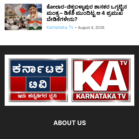
ಕೋಲಾರ-ಚಿಕ್ಕಬಳ್ಳಾಪುರ ಶಾಸಕರ ಒಗ್ಗಟ್ಟಿನ
ಮಂತ್ರ – ಡಿಕೆಶಿ ಮುಂದಿಟ್ಟ ಆ 4 ಪ್ರಮುಖ
ಬೇಡಿಕೆಗಳೇನು?
Karnataka Tv
-
August 4, 2026
ABOUT US