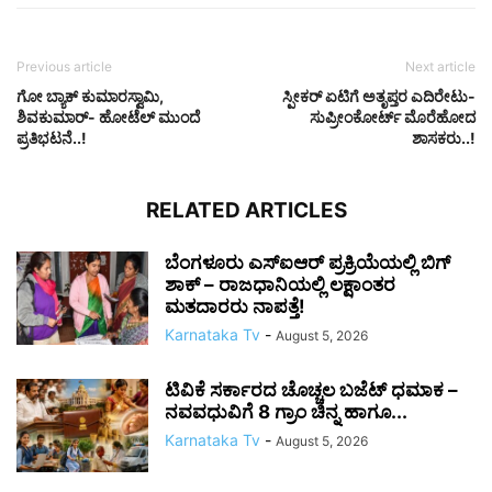
Previous article
Next article
ಗೋ ಬ್ಯಾಕ್ ಕುಮಾರಸ್ವಾಮಿ,
ಸ್ಪೀಕರ್ ಏಟಿಗೆ ಅತೃಪ್ತರ ಎದಿರೇಟು-
ಶಿವಕುಮಾರ್- ಹೋಟೆಲ್ ಮುಂದೆ
ಸುಪ್ರೀಂಕೋರ್ಟ್ ಮೊರೆಹೋದ
ಪ್ರತಿಭಟನೆ..!
ಶಾಸಕರು..!
RELATED ARTICLES
ಬೆಂಗಳೂರು ಎಸ್‌ಐಆರ್ ಪ್ರಕ್ರಿಯೆಯಲ್ಲಿ ಬಿಗ್
ಶಾಕ್ – ರಾಜಧಾನಿಯಲ್ಲಿ ಲಕ್ಷಾಂತರ
ಮತದಾರರು ನಾಪತ್ತೆ!
Karnataka Tv
-
August 5, 2026
ಟಿವಿಕೆ ಸರ್ಕಾರದ ಚೊಚ್ಚಲ ಬಜೆಟ್ ಧಮಾಕ –
ನವವಧುವಿಗೆ 8 ಗ್ರಾಂ ಚಿನ್ನ ಹಾಗೂ...
Karnataka Tv
-
August 5, 2026