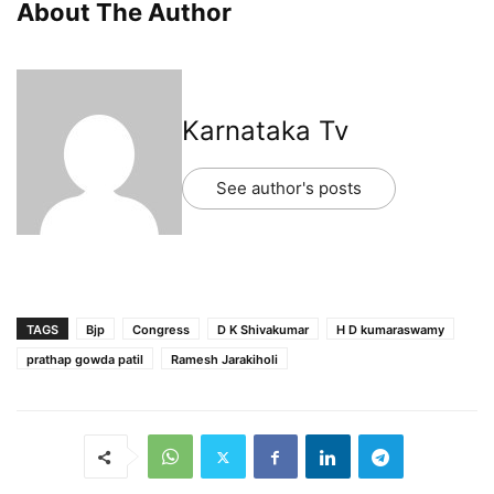
About The Author
Karnataka Tv
See author's posts
TAGS
Bjp
Congress
D K Shivakumar
H D kumaraswamy
prathap gowda patil
Ramesh Jarakiholi