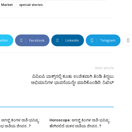
i Market
special stories
witter
Facebook
Linkedin
Telegram
Next article
ವಿವಿಐಪಿ ಬಾಕ್ಸ್‌ನಲ್ಲಿ ಕೂತು ಉಚಿತವಾಗಿ ತಿಂಡಿ ತಿನ್ನಲು
ಅಭಿಮಾನಿಗಳ ಭಾವನೆಯನ್ನೇ ಮಾರಿಕೊಂಡಿರಿ: ನಿಖಿಲ್
ಗಸ್ಟ್ ತಿಂಗಳ ರಾಶಿ-ಭವಿಷ್ಯ:
Horoscope: ಆಗಸ್ಟ್ ತಿಂಗಳ ರಾಶಿ-ಭವಿಷ್ಯ:
ುಂಭ ರಾಶಿಯ ಜೀವನ..?
ಹೇಗಿರಲಿದೆ ಮಕರ ರಾಶಿಯ ಜೀವನ..?