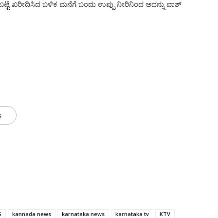
 ಬಟ್ಟೆ ಖರೀದಿಸಿದ ಬಳಿಕ ಮನೆಗೆ ಬಂದು ಉಪ್ಪು ನೀರಿನಿಂದ ಅದನ್ನು ವಾಶ್
s
S
kannada news
karnataka news
karnataka tv
KTV