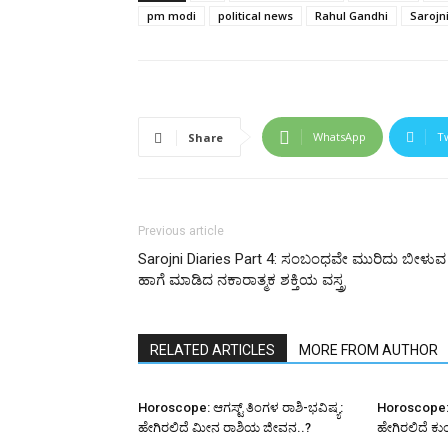
pm modi
political news
Rahul Gandhi
Sarojn
WhatsApp
T
Share
Previous article
Sarojni Diaries Part 4: ಸಂಬಂಧವೇ ಮುರಿದು ಬೀಳುವ
ಹಾಗೆ ಮಾಡಿದ ನಕಾರಾತ್ಮಕ ಶಕ್ತಿಯ ವಸ್ತ್ರ
RELATED ARTICLES
MORE FROM AUTHOR
Horoscope: ಆಗಸ್ಟ್ ತಿಂಗಳ ರಾಶಿ-ಭವಿಷ್ಯ:
Horoscope: ಆ
ಹೇಗಿರಲಿದೆ ಮೀನ ರಾಶಿಯ ಜೀವನ..?
ಹೇಗಿರಲಿದೆ ಕ