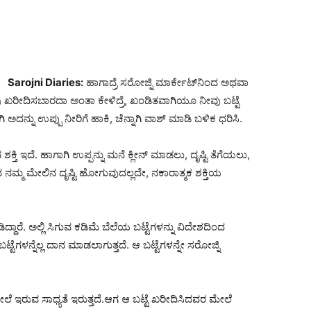
Sarojni Diaries:
ಹಾಗಾದ್ರೆ ಸರೋಜ್ನಿ ಮಾರ್ಕೇಟ್‌ನಿಂದ ಅಥವಾ
ನಾವು ಖರೀದಿಸಬಾರದಾ ಅಂತಾ ಕೇಳಿದ್ರೆ, ಖಂಡಿತವಾಗಿಯೂ ನೀವು ಬಟ್ಟೆ
ಅದನ್ನು ಉಪ್ಪು ನೀರಿಗೆ ಹಾಕಿ, ಚೆನ್ನಾಗಿ ವಾಶ್ ಮಾಡಿ ಬಳಿಕ ಧರಿಸಿ.
ಕ್ತಿ ಇದೆ. ಹಾಗಾಗಿ ಉಪ್ಪನ್ನು ಮನೆ ಕ್ಲೀನ್ ಮಾಡಲು, ದೃಷ್ಟಿ ತೆಗೆಯಲು,
ದ ನಮ್ಮ ಮೇಲಿನ ದೃಷ್ಟಿ ಹೋಗುವುದಲ್ಲದೇ, ನಕಾರಾತ್ಮಕ ಶಕ್ತಿಯ
ದ್ದಾರೆ. ಅಲ್ಲಿ ಸಿಗುವ ಕಡಿಮೆ ಬೆಲೆಯ ಬಟ್ಟೆಗಳನ್ನು ವಿದೇಶದಿಂದ
ಗಳನ್ನೆಲ್ಲ ದಾನ ಮಾಡಲಾಗುತ್ತದೆ. ಆ ಬಟ್ಟೆಗಳನ್ನೇ ಸರೋಜ್ನಿ
ೆ ಇರುವ ಸಾಧ್ಯತೆ ಇರುತ್ತದೆ.ಆಗ ಆ ಬಟ್ಟೆ ಖರೀದಿಸಿದವರ ಮೇಲೆ