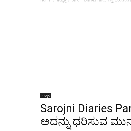
Home
ಆಧ್ಯಾತ್ಮ
Sarojni Diaries Part 5: ವಸ್ತ್ರ ಖರೀದಿಸ
ಆಧ್ಯಾತ್ಮ
Sarojni Diaries Part
ಅದನ್ನು ಧರಿಸುವ ಮುನ