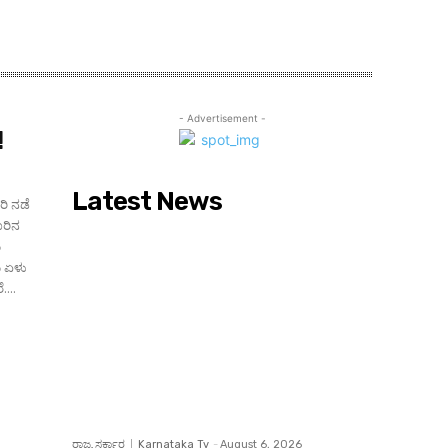
- Advertisement -
!
Latest News
ರಿ ನಡೆ
ೂರಿನ
ೆಯ ಏಳು
....
ರಾಜ್ಯ ಸರ್ಕಾರ
Karnataka Tv
-
August 6, 2026