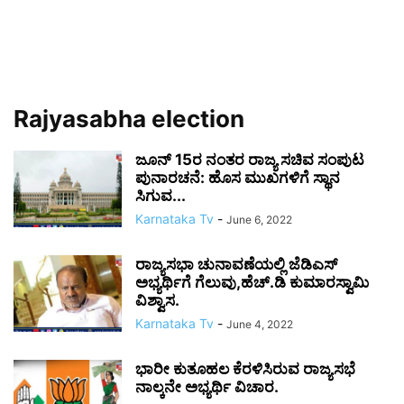
Rajyasabha election
ಜೂನ್ 15ರ ನಂತರ ರಾಜ್ಯ ಸಚಿವ ಸಂಪುಟ
ಪುನಾರಚನೆ: ಹೊಸ ಮುಖಗಳಿಗೆ ಸ್ಥಾನ
ಸಿಗುವ...
Karnataka Tv
-
June 6, 2022
ರಾಜ್ಯಸಭಾ ಚುನಾವಣೆಯಲ್ಲಿ ಜೆಡಿಎಸ್
ಅಭ್ಯರ್ಥಿಗೆ ಗೆಲುವು,ಹೆಚ್.ಡಿ ಕುಮಾರಸ್ವಾಮಿ
ವಿಶ್ವಾಸ.
Karnataka Tv
-
June 4, 2022
ಭಾರೀ ಕುತೂಹಲ ಕೆರಳಿಸಿರುವ ರಾಜ್ಯಸಭೆ
ನಾಲ್ಕನೇ ಅಭ್ಯರ್ಥಿ ವಿಚಾರ.