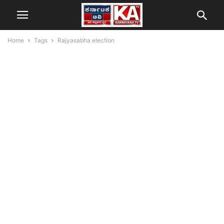
Home
Tags
Rajyasabha election