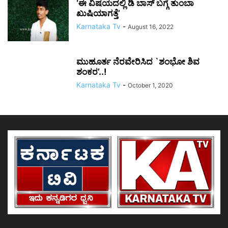
‘ಈ ವಿಷಯದಲ್ಲಿ ಡಿ ಬಾಸ್ ಬಗ್ಗೆ ತುಂಬಾ
ಖುಷಿಯಾಗತ್ತೆ’
Karnataka Tv
-
August 16, 2022
ಮುಹೂರ್ತ ನೆರವೇರಿಸಿದ `ಶಂಭೋ ಶಿವ
ಶಂಕರ’..!
Karnataka Tv
-
October 1, 2020