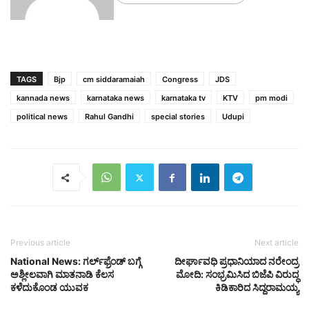
TAGS
Bjp
cm siddaramaiah
Congress
JDS
kannada news
karnataka news
karnataka tv
KTV
pm modi
political news
Rahul Gandhi
special stories
Udupi
Previous article
Next article
National News: ಗರ್ಲ್‌ಫ್ರೆಂಡ್ ಬಗ್ಗೆ
ದೀರ್ಘಾವಧಿ ಪ್ರಧಾನಿಯಾದ ನರೇಂದ್ರ
ಅಶ್ಲೀಲವಾಗಿ ಮಾತನಾಡಿ ಕೆಲಸ
ಮೋದಿ: ಸಂಭ್ರಮಿಸಿದ ಬಿಜೆಪಿ ವಿರುದ್ಧ
ಕಳೆದುಕೊಂಡ ಯುವಕ
ಕಿಡಿಕಾರಿದ ಸಿದ್ದರಾಮಯ್ಯ