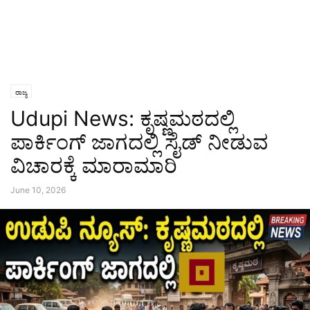
ರಾಜ್ಯ
Udupi News: ಕೃಷ್ಣಮಠದಲ್ಲಿ
ಪಾರ್ಕಿಂಗ್ ಜಾಗದಲ್ಲಿ ಸೈಡ್ ನೀಡುವ
ವಿಚಾರಕ್ಕೆ ಮಾರಾಮಾರಿ
June 10, 2026