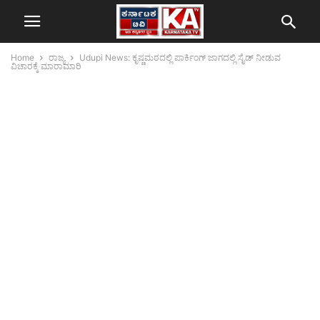
Home
ರಾಜ್ಯ
Udupi News: ಕೃಷ್ಣಮಠದಲ್ಲಿ ಪಾರ್ಕಿಂಗ್ ಜಾಗದಲ್ಲಿ ಸೈಡ್ ನೀಡುವ
ವಿಚಾರಕ್ಕೆ ಮಾರಾಮಾರಿ