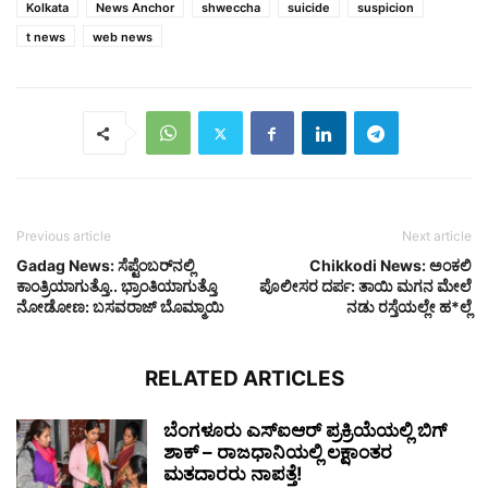
Kolkata
News Anchor
shweccha
suicide
suspicion
t news
web news
Previous article
Next article
Gadag News: ಸೆಪ್ಟೆಂಬರ್‌ನಲ್ಲಿ
Chikkodi News: ಅಂಕಲಿ
ಕಾಂತ್ರಿಯಾಗುತ್ತೊ.. ಭ್ರಾಂತಿಯಾಗುತ್ತೊ
ಪೊಲೀಸರ ದರ್ಪ: ತಾಯಿ ಮಗನ ಮೇಲೆ
ನೋಡೋಣ: ಬಸವರಾಜ್ ಬೊಮ್ಮಾಯಿ
ನಡು ರಸ್ತೆಯಲ್ಲೇ ಹ*ಲ್ಲೆ
RELATED ARTICLES
ಬೆಂಗಳೂರು ಎಸ್‌ಐಆರ್ ಪ್ರಕ್ರಿಯೆಯಲ್ಲಿ ಬಿಗ್
ಶಾಕ್ – ರಾಜಧಾನಿಯಲ್ಲಿ ಲಕ್ಷಾಂತರ
ಮತದಾರರು ನಾಪತ್ತೆ!