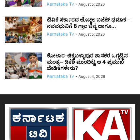
Karnataka Tv
-
August 5, 2026
ಟಿವಿಕೆ ಸರ್ಕಾರದ ಚೊಚ್ಚಲ ಬಜೆಟ್ ಧಮಾಕ –
ನವವಧುವಿಗೆ 8 ಗ್ರಾಂ ಚಿನ್ನ ಹಾಗೂ...
Karnataka Tv
-
August 5, 2026
ಕೋಲಾರ-ಚಿಕ್ಕಬಳ್ಳಾಪುರ ಶಾಸಕರ ಒಗ್ಗಟ್ಟಿನ
ಮಂತ್ರ – ಡಿಕೆಶಿ ಮುಂದಿಟ್ಟ ಆ 4 ಪ್ರಮುಖ
ಬೇಡಿಕೆಗಳೇನು?
Karnataka Tv
-
August 4, 2026