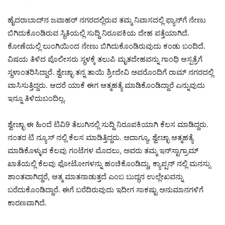
ಹೈದರಾಬಾದ್‌ನ ಜವಾಹರ್ ನಗರದಲ್ಲಿರುವ ತಮ್ಮ ನಿವಾಸದಲ್ಲಿ ಫ್ಯಾನ್‌ಗೆ ನೇಣು
ಬಿಗಿದುಕೊಂಡಿರುವ ಸ್ಥಿತಿಯಲ್ಲಿ ಸುದ್ದಿ ನಿರೂಪಕಿಯ ದೇಹ ಪತ್ತೆಯಾಗಿದೆ.
ಕೋಣೆಯಲ್ಲಿ ಲುಂಗಿಯಿಂದ ನೇಣು ಬಿಗಿದುಕೊಂಡಿರುವುದು ಕಂಡು ಬಂದಿದೆ.
ವಿಷಯ ತಿಳಿದ ಪೊಲೀಸರು ಸ್ಥಳಕ್ಕೆ ತಲುಪಿ ಮೃತದೇಹವನ್ನು ಗಾಂಧಿ ಆಸ್ಪತ್ರೆಗೆ
ಸ್ಥಳಾಂತರಿಸಿದ್ದಾರೆ. ಶ್ವೇಚ್ಛಾ ತನ್ನ ತಾಯಿ ಶ್ರೀದೇವಿ ಅವರೊಂದಿಗೆ ರಾಮ್ ನಗರದಲ್ಲಿ
ವಾಸಿಸುತ್ತಿದ್ದರು. ಆದರೆ ಯಾಕೆ ಈಗ ಆತ್ಮಹತ್ಯೆ ಮಾಡಿಕೊಂಡಿದ್ದಾರೆ ಎನ್ನುವುದು
ಇನ್ನೂ ತಿಳಿದುಬಂದಿಲ್ಲ.
ಶ್ವೇಚ್ಛಾ ಈ ಹಿಂದೆ ಟಿವಿ9 ತೆಲುಗಿನಲ್ಲಿ ಸುದ್ದಿ ನಿರೂಪಕಿಯಾಗಿ ಕೆಲಸ ಮಾಡಿದ್ದರು.
ನಂತರ ಟಿ ನ್ಯೂಸ್‌ ನಲ್ಲಿ ಕೆಲಸ ಮಾಡಿತ್ತಿದ್ದರು. ಅದಾಗ್ಯೂ, ಶ್ವೇಚ್ಛಾ ಆತ್ಮಹತ್ಯೆ
ಮಾಡಿಕೊಳ್ಳುವ ಕೆಲವು ಗಂಟೆಗಳ ಮೊದಲು, ಅವರು ತಮ್ಮ ಇನ್‌ಸ್ಟಾಗ್ರಾಮ್
ಖಾತೆಯಲ್ಲಿ ಕೆಲವು ಫೋಟೋಗಳನ್ನು ಹಂಚಿಕೊಂಡಿದ್ದು, ಕ್ಯಾಪ್ಷನ್ ನಲ್ಲಿ ಮನಸ್ಸು
ಶಾಂತವಾಗಿದ್ದರೆ, ಆತ್ಮ ಮಾತನಾಡುತ್ತದೆ ಎಂಬ ಬುದ್ಧನ ಉಲ್ಲೇಖವನ್ನು
ಬರೆದುಕೊಂಡಿದ್ದಾರೆ. ಈಗೆ ಬರೆದಿರುವುದು ಇದೀಗ ಸಾಕಷ್ಟು ಅನುಮಾನಗಳಿಗೆ
ಕಾರಣವಾಗಿದೆ.