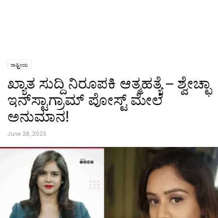
ರಾಷ್ಟ್ರೀಯ
ಖ್ಯಾತ ಸುದ್ದಿ ನಿರೂಪಕಿ ಆತ್ಮಹತ್ಯೆ – ಶ್ವೇಚ್ಛಾ
ಇನ್‌ಸ್ಟಾಗ್ರಾಮ್‌ ಪೋಸ್ಟ್‌ ಮೇಲೆ
ಅನುಮಾನ!
June 28, 2025