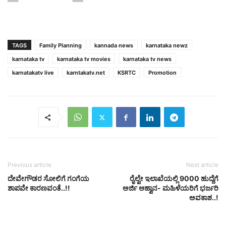
TAGS
Family Planning
kannada news
karnataka newz
karnataka tv
karnataka tv movies
karnataka tv news
karnatakatv live
karntakatv.net
KSRTC
Promotion
Previous article
Next article
ದೇವೇಗೌಡರ ಸೋಲಿಗೆ ಗಂಗೆಯ
ರೈಲ್ವೇ ಇಲಾಖೆಯಲ್ಲಿ 9000 ಹುದ್ದೆಗೆ
ಶಾಪವೇ ಕಾರಣವಂತೆ..!!
ಅರ್ಜಿ ಆಹ್ವಾನ- ಮಹಿಳೆಯರಿಗೆ ಭರ್ಜರಿ
ಅವಕಾಶ..!