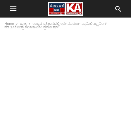
Home
ರಾಜ್ಯ
ರಾಜ್ಯದ ಇತಿಹಾಸದಲ್ಲಿ ಇದೇ ಮೊದಲು- ಫ್ಯಾಮಿಲಿ ಪ್ಲ್ಯಾನಿಂಗ್
ಮಾಡಿಸಿಕೊಂಡ್ರೆ ಕೆಎಸ್ಆರ್ಟಿಸಿ ಪ್ರಮೋಷನ್…!