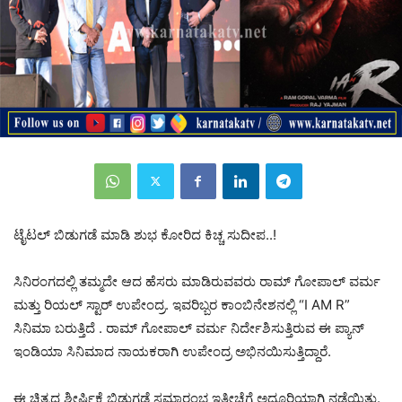
ಟೈಟಲ್ ಬಿಡುಗಡೆ ಮಾಡಿ ಶುಭ ಕೋರಿದ ಕಿಚ್ಚ ಸುದೀಪ..!
ಸಿನಿರಂಗದಲ್ಲಿ ತಮ್ಮದೇ ಆದ ಹೆಸರು ಮಾಡಿರುವವರು ರಾಮ್ ಗೋಪಾಲ್ ವರ್ಮ
ಮತ್ತು ರಿಯಲ್ ಸ್ಟಾರ್ ಉಪೇಂದ್ರ. ಇವರಿಬ್ಬರ ಕಾಂಬಿನೇಶನಲ್ಲಿ “I AM R”
ಸಿನಿಮಾ ಬರುತ್ತಿದೆ ‌. ರಾಮ್ ಗೋಪಾಲ್ ವರ್ಮ ನಿರ್ದೇಶಿಸುತ್ತಿರುವ ಈ ಪ್ಯಾನ್
ಇಂಡಿಯಾ ಸಿನಿಮಾದ ನಾಯಕರಾಗಿ ಉಪೇಂದ್ರ ಅಭಿನಯಿಸುತ್ತಿದ್ದಾರೆ.
ಈ ಚಿತ್ರದ ಶೀರ್ಷಿಕೆ ಬಿಡುಗಡೆ ಸಮಾರಂಭ ಇತ್ತೀಚೆಗೆ ಅದ್ದೂರಿಯಾಗಿ ನಡೆಯಿತು.