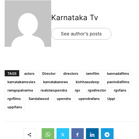
Karnataka Tv
See author's posts
TAGS
actors
Director
directors
iamrfilm
kannadafilms
karnatakamovies
karnatakanews
kichhasudeep
panindiafilms
ramgopalvarma
realstarupendra
rgv
rgvdirector
rgvfans
rgvfilms
Sandalwood
upendra
upendrafans
Uppi
uppifans