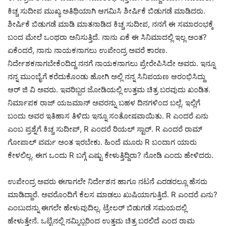
ಕಿಚ್ಚ ಸುದೀಪ ಮುಖ್ಯ ಅತಿಥಿಯಾಗಿ ಆಗಮಿಸಿ ಶೀರ್ಷಿಕೆ ಬಿಡುಗಡೆ ಮಾಡಿದರು.
ಶೀರ್ಷಿಕೆ ಬಿಡುಗಡೆ ಮಾಡಿ ಮಾತನಾಡಿದ ಕಿಚ್ಚ ಸುದೀಪ, ನನಗೆ ಈ ಸಮಾರಂಭಕ್ಕೆ
ಬಂದ ಮೇಲೆ ಒಂಥರಾ ಅನಿಸುತ್ತಿದೆ. ನಾನು ಏಕೆ ಈ ಸಿ‌‌ನಿಮಾದಲ್ಲಿ ಇಲ್ಲ ಅಂತ?
ಏಕೆಂದರೆ, ನಾನು ನಾಯಕನಾಗಲು ಉಪೇಂದ್ರ ಅವರೆ ಕಾರಣ.
ನಿರ್ದೇಶಕನಾಗಬೇಕೆಂದಿದ್ದ ನನಗೆ ನಾಯಕನಾಗಲು ಪ್ರೇರೇಪಿಸಿದೇ ಅವರು. ಇನ್ನೂ
ನನ್ನ ಮುಂಬೈಗೆ ಕರೆದುಕೊಂಡು ಹೋಗಿ ಅಲ್ಲಿ ನನ್ನ ಸಿನಿಪಯಣ ಆರಂಭಿಸಿದ್ದು
ಆರ್ ಜಿ ವಿ ಅವರು. ಇವರಿಬ್ಬರ ಜೋಡಿಯಲ್ಲಿ ಉತ್ತಮ ಚಿತ್ರ ಬರವುದು ಖಂಡಿತ.
ನಿರ್ಮಾಪಕ ರಾಜ್ ಯಜಮಾನ್ ಅವರನ್ನು ಬಹಳ ದಿನಗಳಿಂದ ಬಲ್ಲೆ. ಇಲ್ಲಿಗೆ
ಬಂದು ಅವರ ಇತಿಹಾಸ ತಿಳಿದು ಇನ್ನೂ ಸಂತೋಷವಾಯಿತು. R ಎಂದರೆ ಏನು
ಎಂಬ ಪ್ರಶ್ನೆಗೆ ಕಿಚ್ಚ ಸುದೀಪ್, R ಎಂದರೆ ರಿಯಲ್ ಸ್ಟಾರ್. R ಎಂದರೆ ರಾಮ್
ಗೋಪಾಲ್ ವರ್ಮ ಅಂತ ಇರಬೇಕು. ಹಿಂದೆ ಮೂರು R ಬಂದಾಗ ಯಾರು
ಕೇಳಲಿಲ್ಲ. ಈಗ ಒಂದು R ಬಗ್ಗೆ ಎಷ್ಟು ಕೇಳುತ್ತಿದ್ದಿರಾ? ನೋಡಿ ಎಂದು ಹೇಳಿದರು.
ಉಪೇಂದ್ರ ಅವರು ಈಗಾಗಲೇ ನಿರ್ದೇಶನ ಹಾಗೂ ನಟನೆ ಎರಡರಲ್ಲೂ ಹೆಸರು
ಮಾಡಿದ್ದಾರೆ. ಅವರೊಂದಿಗೆ ಕೆಲಸ ಮಾಡಲು ಖುಷಿಯಾಗುತ್ತಿದೆ. ‍R ಎಂದರೆ ಏನು?
ಎಂಬುದನ್ನು ಈಗಲೇ ಹೇಳುವುದಿಲ್ಲ. ಟ್ರೇಲರ್ ಬಿಡುಗಡೆ ಸಮಯದಲ್ಲಿ
ಹೇಳುತ್ತೇನೆ. ಒಟ್ಟಿನಲ್ಲಿ ನಮ್ಮಿಬ್ಬರಿಂದ ಉತ್ತಮ ಚಿತ್ರ ಬರಲಿದೆ ಎಂದ ರಾಮ