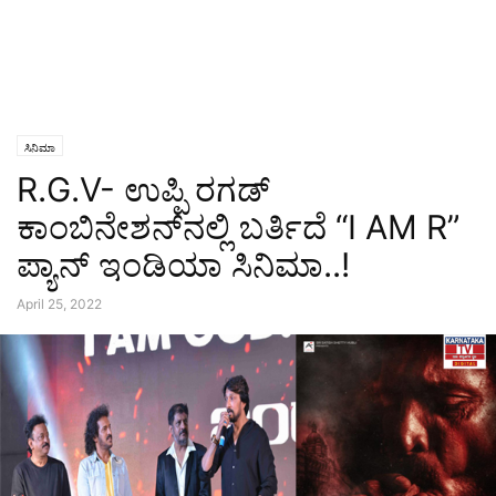
ಸಿನಿಮಾ
R.G.V- ಉಪ್ಪಿ ರಗಡ್
ಕಾಂಬಿನೇಶನ್‌ನಲ್ಲಿ ಬರ್ತಿದೆ “I AM R”
ಪ್ಯಾನ್ ಇಂಡಿಯಾ ಸಿನಿಮಾ..!
April 25, 2022