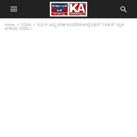
Home
ಸಿನಿಮಾ
R.G.V- ಉಪ್ಪಿ ರಗಡ್ ಕಾಂಬಿನೇಶನ್‌ನಲ್ಲಿ ಬರ್ತಿದೆ “I AM R” ಪ್ಯಾನ್
ಇಂಡಿಯಾ ಸಿನಿಮಾ..!