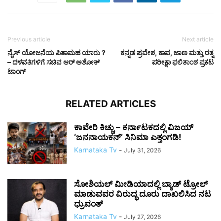
Previous article
Next article
ನೈಸ್ ಯೋಜನೆಯ ಪಿತಾಮಹ ಯಾರು ?
ಕನ್ನಡ ಪ್ರವೇಶ, ಕಾವ, ಜಾಣ ಮತ್ತು ರತ್ನ
– ದಳವತಿಗಳಿಗೆ ಸಚಿವ ಆರ್ ಅಶೋಕ್
ಪರೀಕ್ಷಾ ಫಲಿತಾಂಶ ಪ್ರಕಟ
ಟಾಂಗ್
RELATED ARTICLES
ಕಾವೇರಿ ಕಿಚ್ಚು – ಕರ್ನಾಟಕದಲ್ಲಿ ವಿಜಯ್
‘ಜನನಾಯಕನ್’ ಸಿನಿಮಾ ಎತ್ತಂಗಡಿ!
Karnataka Tv
-
July 31, 2026
ಸೋಶಿಯಲ್ ಮೀಡಿಯಾದಲ್ಲಿ ಬ್ಯಾಡ್ ಟ್ರೋಲ್
ಮಾಡುವವರ ವಿರುದ್ಧ ದೂರು ದಾಖಲಿಸಿದ ನಟ
ಧ್ರುವಂತ್
Karnataka Tv
-
July 27, 2026