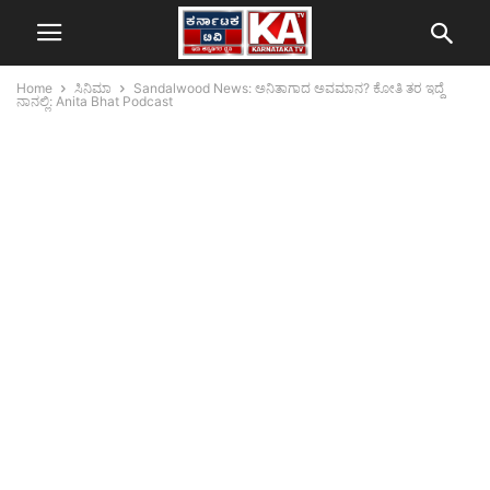
Home
ಸಿನಿಮಾ
Sandalwood News: ಅನಿತಾಗಾದ ಅವಮಾನ? ಕೋತಿ ತರ ಇದ್ದೆ
ನಾನಲ್ಲಿ: Anita Bhat Podcast