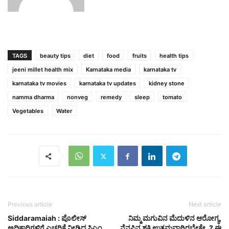
TAGS
beauty tips
diet
food
fruits
health tips
jeeni millet health mix
Karnataka media
karnataka tv
karnataka tv movies
karnataka tv updates
kidney stone
namma dharma
nonveg
remedy
sleep
tomato
Vegetables
Water
Previous article
Next article
Siddaramaiah : ಪೊಲೀಸ್
ನಿಮ್ಮ ಮಗುವಿನ ಮೆದುಳಿನ ಆರೋಗ್ಯ,
ಅಧಿಕಾರಿಗಳಿಗೆ ಎಚ್ಚರಿಕೆ ನೀಡಿದ ಸಿಎಂ
ನೆನಪಿನ ಶಕ್ತಿ ಉತ್ತಮವಾಗಿರಬೇಕೇ..? ಈ