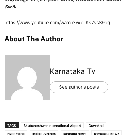
ನೋಡಿ
https://www.youtube.com/watch?v=dLKs2vsS9pg
About The Author
Karnataka Tv
See author's posts
TAGS
Bhubaneshwar International Airport
Guwahati
Hyderabad
Indigo Airlines
kannada news
karnataka newz