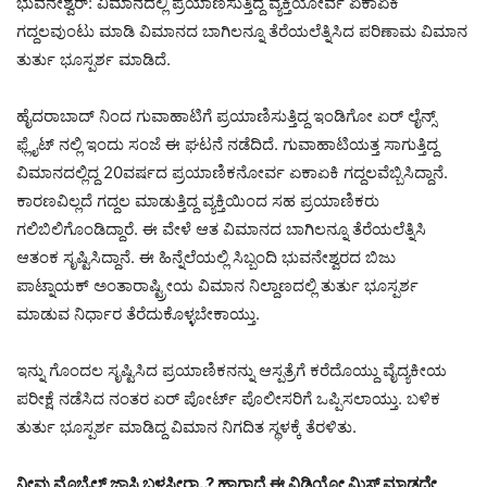
ಭುವನೇಶ್ವರ್: ವಿಮಾನದಲ್ಲಿ ಪ್ರಯಾಣಿಸುತ್ತಿದ್ದ ವ್ಯಕ್ತಿಯೋರ್ವ ಏಕಾಏಕಿ
ಗದ್ದಲವುಂಟು ಮಾಡಿ ವಿಮಾನದ ಬಾಗಿಲನ್ನೂ ತೆರೆಯಲೆತ್ನಿಸಿದ ಪರಿಣಾಮ ವಿಮಾನ
ತುರ್ತು ಭೂಸ್ಪರ್ಶ ಮಾಡಿದೆ.
ಹೈದರಾಬಾದ್ ನಿಂದ ಗುವಾಹಾಟಿಗೆ ಪ್ರಯಾಣಿಸುತ್ತಿದ್ದ ಇಂಡಿಗೋ ಏರ್ ಲೈನ್ಸ್
ಫ್ಲೈಟ್ ನಲ್ಲಿ ಇಂದು ಸಂಜೆ ಈ ಘಟನೆ ನಡೆದಿದೆ. ಗುವಾಹಾಟಿಯತ್ತ ಸಾಗುತ್ತಿದ್ದ
ವಿಮಾನದಲ್ಲಿದ್ದ 20ವರ್ಷದ ಪ್ರಯಾಣಿಕನೋರ್ವ ಏಕಾಏಕಿ ಗದ್ದಲವೆಬ್ಬಿಸಿದ್ದಾನೆ.
ಕಾರಣವಿಲ್ಲದೆ ಗದ್ದಲ ಮಾಡುತ್ತಿದ್ದ ವ್ಯಕ್ತಿಯಿಂದ ಸಹ ಪ್ರಯಾಣಿಕರು
ಗಲಿಬಿಲಿಗೊಂಡಿದ್ದಾರೆ. ಈ ವೇಳೆ ಆತ ವಿಮಾನದ ಬಾಗಿಲನ್ನೂ ತೆರೆಯಲೆತ್ನಿಸಿ
ಆತಂಕ ಸೃಷ್ಟಿಸಿದ್ದಾನೆ. ಈ ಹಿನ್ನೆಲೆಯಲ್ಲಿ ಸಿಬ್ಬಂದಿ ಭುವನೇಶ್ವರದ ಬಿಜು
ಪಾಟ್ನಾಯಕ್ ಅಂತಾರಾಷ್ಟ್ರೀಯ ವಿಮಾನ ನಿಲ್ದಾಣದಲ್ಲಿ ತುರ್ತು ಭೂಸ್ಪರ್ಶ
ಮಾಡುವ ನಿರ್ಧಾರ ತೆರೆದುಕೊಳ್ಳಬೇಕಾಯ್ತು.
ಇನ್ನು ಗೊಂದಲ ಸೃಷ್ಟಿಸಿದ ಪ್ರಯಾಣಿಕನನ್ನು ಆಸ್ಪತ್ರೆಗೆ ಕರೆದೊಯ್ದು ವೈದ್ಯಕೀಯ
ಪರೀಕ್ಷೆ ನಡೆಸಿದ ನಂತರ ಏರ್ ಪೋರ್ಟ್ ಪೊಲೀಸರಿಗೆ ಒಪ್ಪಿಸಲಾಯ್ತು. ಬಳಿಕ
ತುರ್ತು ಭೂಸ್ಪರ್ಶ ಮಾಡಿದ್ದ ವಿಮಾನ ನಿಗದಿತ ಸ್ಥಳಕ್ಕೆ ತೆರಳಿತು.
ನೀವು ಮೊಬೈಲ್ ಜಾಸ್ತಿ ಬಳಸ್ತೀರಾ..? ಹಾಗಾದ್ರೆ ಈ ವಿಡಿಯೋ ಮಿಸ್ ಮಾಡದೇ