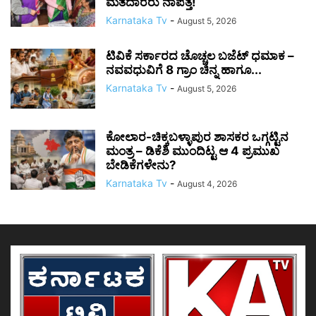
ಮತದಾರರು ನಾಪತ್ತೆ!
Karnataka Tv
-
August 5, 2026
ಟಿವಿಕೆ ಸರ್ಕಾರದ ಚೊಚ್ಚಲ ಬಜೆಟ್ ಧಮಾಕ –
ನವವಧುವಿಗೆ 8 ಗ್ರಾಂ ಚಿನ್ನ ಹಾಗೂ...
Karnataka Tv
-
August 5, 2026
ಕೋಲಾರ-ಚಿಕ್ಕಬಳ್ಳಾಪುರ ಶಾಸಕರ ಒಗ್ಗಟ್ಟಿನ
ಮಂತ್ರ – ಡಿಕೆಶಿ ಮುಂದಿಟ್ಟ ಆ 4 ಪ್ರಮುಖ
ಬೇಡಿಕೆಗಳೇನು?
Karnataka Tv
-
August 4, 2026